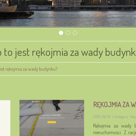
 to jest rękojmia za wady budyn
jest rękojmia za wady budynku?
RĘKOJMIA ZA 
2019-08-19
|
Kategoria: Na
Rękojmia za wady b
nieruchomości. Z racj