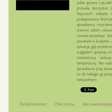
sobie sprawę z jej z
pozwala skorzystać 
fizycznych nabytej
postępowania, które j
sprzedawcy roszczen
stanowi zatem ustawow
umowę sprzedaży. Jes
powstałe w budynku, a
sytuacje, gdy przedmi
względem spisanej um
niewłaściwą izola
temperatury. Nie nad
sprzedawcę przy zawar
co do takiego jej prz
niezupełnym.
Dodaj Komentarz
Poleć stronę
Wpis zawiera błędy