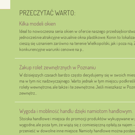
PRZECZYTAĆ WARTO:
Kilka modeli okien
Ideal to nowoczesna seria okien w ofercie naszego przedsiębiorstwa.
jednocześnie atrakcyjne wizualnie okna plastikowe. Konin to lokalizac
cieszą się uznaniem zarówno na terenie Wielkopolski, jak i poza nią
konkurencyjne warunki cenowe na p...
Zakup rolet zewnętrz­nych w Pozna­niu
W dzisiejszych czasach bardzo często decydujemy się w swoich miesz
ma w tym nic nadzwyczajnego. Warto jednak w tym miejscu podkreślić
rolety wewnętrzne, ale także i te zewnętrzne. Jeśli mieszkasz w Pozna
zewnętrz...
Wygoda i mobliność handlu dzięki namiotom handlowym.
Stoiska handlowe i miejsca do promocji produktów wykupywane w 
wygodne, ale poza tym, że wiążą się z comiesięczną opłatą za najem -
przenieść w dowolne inne miejsce. Namioty handlowe można postawi