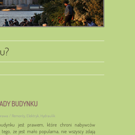
ku?
WADY BUDYNKU
prawa / Remonty, Elektryk, Hydraulik
udynku jest prawem, które chroni nabywców
i tego, że jest mało popularna, nie wszyscy zdają