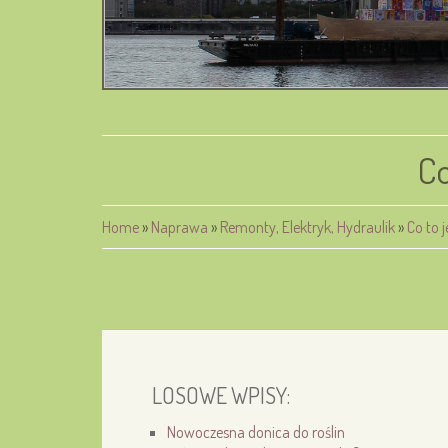
Co
Home
»
Naprawa
»
Remonty, Elektryk, Hydraulik
»
Co to 
LOSOWE WPISY:
Nowoczesna donica do roślin