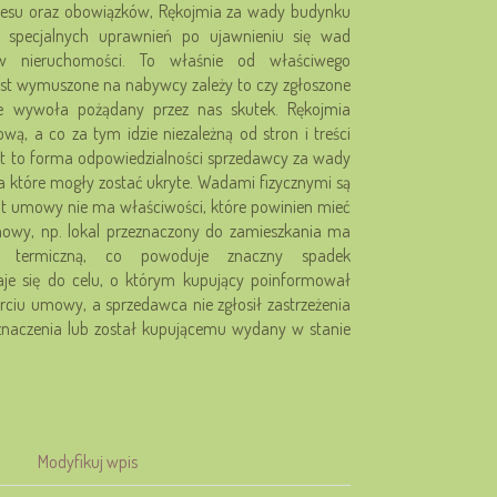
akresu oraz obowiązków, Rękojmia za wady budynku
z specjalnych uprawnień po ujawnieniu się wad
 w nieruchomości. To właśnie od właściwego
est wymuszone na nabywcy zależy to czy zgłoszone
ie wywoła pożądany przez nas skutek. Rękojmia
ą, a co za tym idzie niezależną od stron i treści
t to forma odpowiedzialności sprzedawcy za wady
 które mogły zostać ukryte. Wadami fizycznymi są
ot umowy nie ma właściwości, które powinien mieć
owy, np. lokal przeznaczony do zamieszkania ma
cję termiczną, co powoduje znaczny spadek
aje się do celu, o którym kupujący poinformował
ciu umowy, a sprzedawca nie zgłosił zastrzeżenia
eznaczenia lub został kupującemu wydany w stanie
Modyfikuj wpis