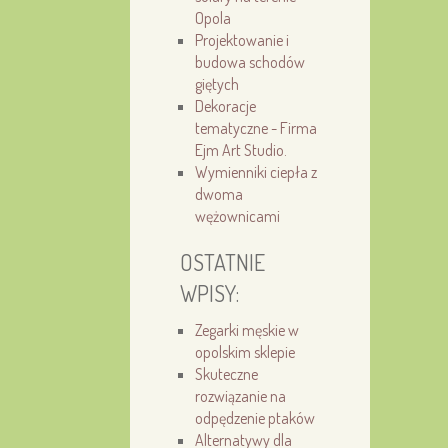
Opola
Projektowanie i
budowa schodów
giętych
Dekoracje
tematyczne - Firma
Ejm Art Studio.
Wymienniki ciepła z
dwoma
wężownicami
OSTATNIE
WPISY:
Zegarki męskie w
opolskim sklepie
Skuteczne
rozwiązanie na
odpędzenie ptaków
Alternatywy dla