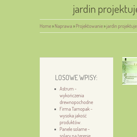
jardin projektu
Home
»
Naprawa
»
Projektowanie
»
jardin projektu
LOSOWE WPISY:
Astrum -
wykończenia
drewnopochodne
Firma Tarnopak -
wysoka jakość
produktów.
Panele solarne -
solary na terenie