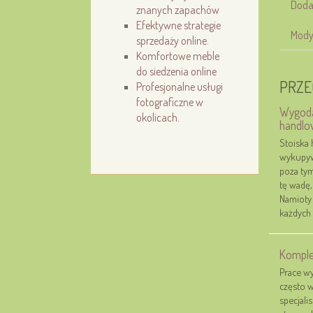
Doda
znanych zapachów
Efektywne strategie
Mody
sprzedaży online.
Komfortowe meble
do siedzenia online
PRZE
Profesjonalne usługi
fotograficzne w
Wygoda
okolicach.
handlo
Stoiska
wykupyw
poza tym
tę wadę,
Namioty
każdych 
Kompl
Prace w
często w
specjali