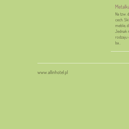
Metalka
Na tzw. 
cech. Sk
meble, d
Jednak n
rodzaju 
ba...
www.allinhotel.pl