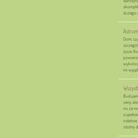
starszyc
skompli
dużego d
Astrum
Dom, czy
szczegól
życie. K
powierzc
wykończe
im wyjąt
Wszystk
Budujem
ceny, al
mi, że n
zupełnie
ostatnie
istotny de