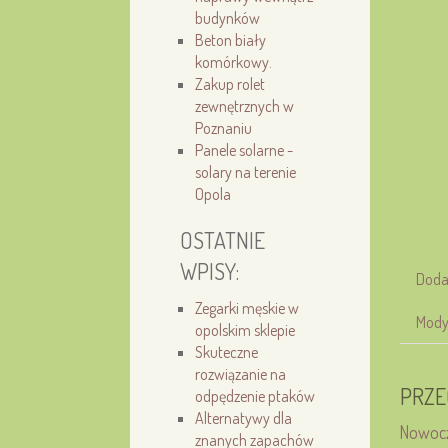
budynków
Beton biały
komórkowy.
Zakup rolet
zewnętrz­nych w
Pozna­niu
Panele solarne -
solary na terenie
Opola
OSTATNIE
WPISY:
Doda
Zegarki męskie w
Mody
opolskim sklepie
Skuteczne
rozwiązanie na
PRZE
odpędzenie ptaków
Alternatywy dla
Nowocz
znanych zapachów