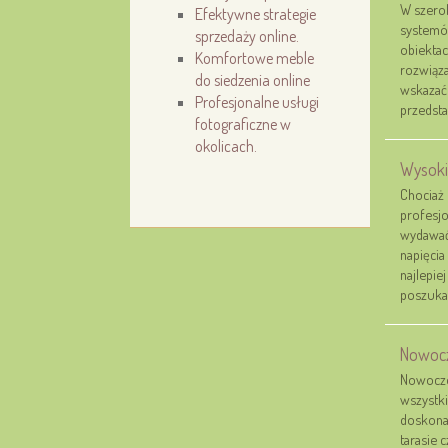
W szerok
Efektywne strategie
systemó
sprzedaży online.
obiekta
Komfortowe meble
rozwiąz
do siedzenia online
wskazać 
Profesjonalne usługi
przedsta
fotograficzne w
okolicach.
Wysokie
Chociaż
profesjo
wydawać
napięcia
najlepie
poszukać
Nowocz
Nowoczes
wszystki
doskonal
tarasie 