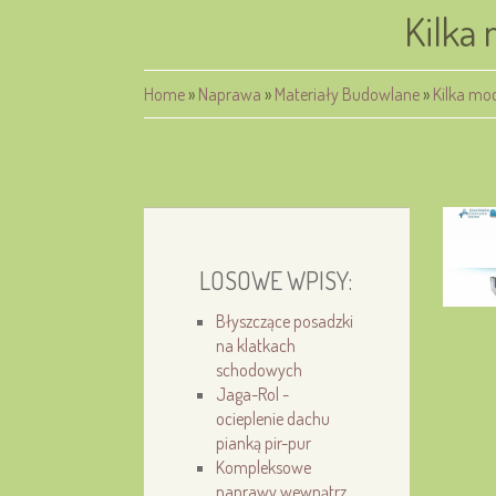
Kilka
Home
»
Naprawa
»
Materiały Budowlane
»
Kilka mod
LOSOWE WPISY:
Błyszczące posadzki
na klatkach
schodowych
Jaga-Rol -
ocieplenie dachu
pianką pir-pur
Kompleksowe
naprawy wewnątrz