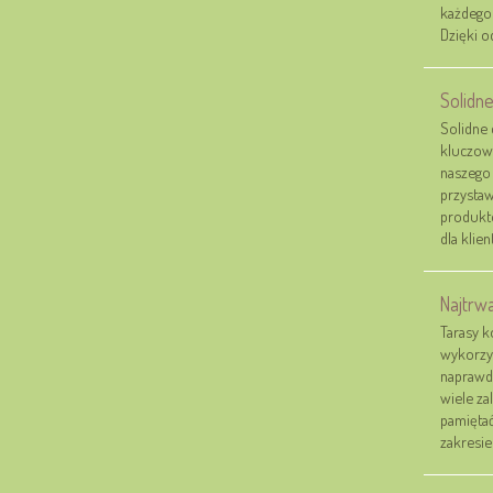
każdego
Dzięki o
Solidne
Solidne 
kluczowa
naszego 
przystaw
produkt
dla klie
Najtrw
Tarasy k
wykorzys
naprawd
wiele za
pamiętać
zakresie