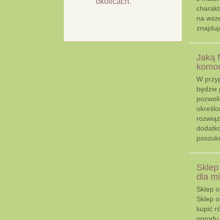
okolicach.
charakt
na wsze
znajdują
Jaką 
komo
W przyp
będzie 
pozwol
określ
rozwiąz
dodatko
poszuk
Sklep
dla mi
Sklep o
Sklep o
kupić r
ogrodu.