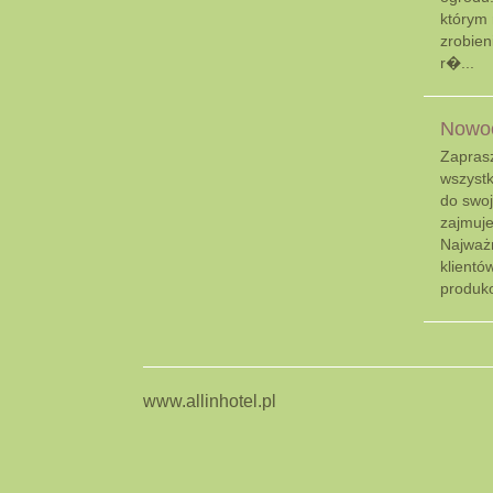
którym 
zrobie
r�...
Nowo
Zaprasz
wszystk
do swoj
zajmuje
Najważn
klientó
produko
www.allinhotel.pl