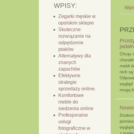
WPISY:
Wpis
Zegarki męskie w
opolskim sklepie
PRZ
Skuteczne
rozwiązanie na
Prost
odpędzenie
jadaln
ptaków
Chcąc n
Alternatywy dla
charak
znanych
mebli 
zapachów
nich są
Efektywne
Odpowi
strategie
wygląd 
sprzedaży online.
mogą b
Komfortowe
meble do
Nowoc
siedzenia online
Profesjonalne
Doskon
pomies
usługi
wygląda
fotograficzne w
z mater