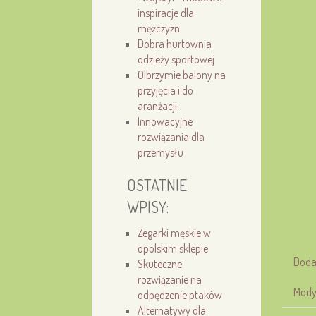
inspiracje dla
mężczyzn
Dobra hurtownia
odzieży sportowej
Olbrzymie balony na
przyjęcia i do
aranżacji.
Innowacyjne
rozwiązania dla
przemysłu
OSTATNIE
WPISY:
Zegarki męskie w
opolskim sklepie
Doda
Skuteczne
rozwiązanie na
Mody
odpędzenie ptaków
Alternatywy dla