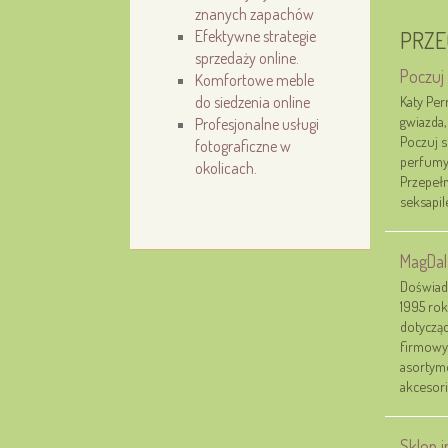
znanych zapachów
Efektywne strategie
PRZE
sprzedaży online.
Poczuj 
Komfortowe meble
do siedzenia online
Katy Pe
gwiazda,
Profesjonalne usługi
Poczuj s
fotograficzne w
perfumy 
okolicach.
Przepełn
seksapil
MagDal
Doświad
1995 rok
dotycząc
firmowyc
asortyme
akcesori
Sklep i