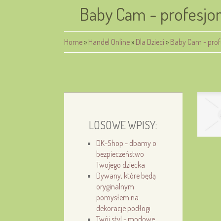
Baby Cam - profesjon
Home
»
Handel Online
»
Dla Dzieci
»
Baby Cam - profe
LOSOWE WPISY:
DK-Shop - dbamy o
bezpieczeństwo
Twojego dziecka
Dywany, które będą
oryginalnym
pomysłem na
dekoracje podłogi
Twój styl - modowe