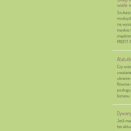
wiele w
Szukasz
modnych 
cię wyso
męskie, 
znajdzie
PROFIT. 
Atatutk
Czy wies
uważana 
ubranie 
Równie w
posługuj
biznesu 
Dywany
Jeśli m
ten aktua