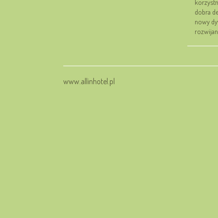
korzystn
dobra dec
nowy dy
rozwijani
www.allinhotel.pl