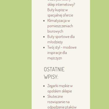
sklep internetowy?
Buty kupisz w
specjalnej ofercie
Klimatyzacja w
pomieszczeniach
biurowych
Buty sportowe dla
młodzieży
Twój styl - modowe
inspiracje dla
mężczyzn
OSTATNIE
WPISY:
Zegarki męskie w
opolskim sklepie
Skuteczne
rozwiązanie na
odpędzenie ptaków