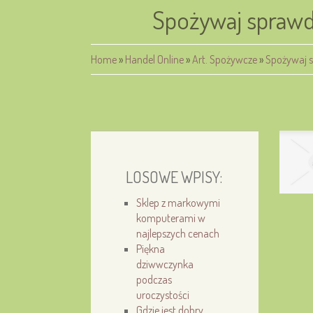
Spożywaj sprawd
Home
»
Handel Online
»
Art. Spożywcze
»
Spożywaj 
LOSOWE WPISY:
Sklep z markowymi
komputerami w
najlepszych cenach
Piękna
dziwwczynka
podczas
uroczystości
Gdzie jest dobry