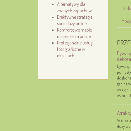
Alternatywy dla
Doda
znanych zapachów
Efektywne strategie
Mody
sprzedaży online.
Komfortowe meble
do siedzenia online
PRZE
Profesjonalne usługi
fotograficzne w
Dywany
okolicach.
dekora
Dywany n
pomysły
doskonal
gabineci
względu
wzornict
Atrakcy
W oferci
duży wyb