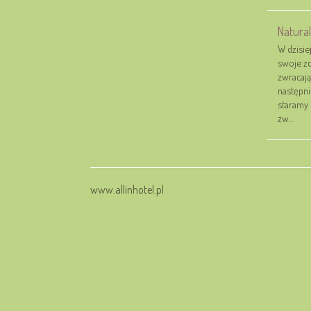
Natura
W dzisie
swoje zd
zwracają
następni
staramy 
zw...
www.allinhotel.pl