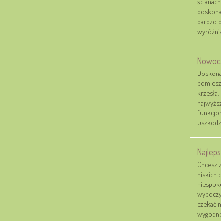
ścianach
doskonal
bardzo 
wyróżniaj
Nowocz
Doskona
pomiesz
krzesła.
najwyższ
funkcjon
uszkodze
Najleps
Chcesz 
niskich 
niespoko
wypoczy
czekać n
wygodne 