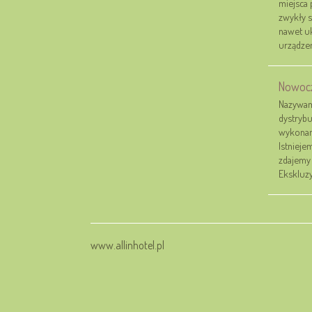
miejsca 
zwykły s
nawet uk
urządzeni
Nowocz
Nazywamy
dystrybu
wykonan
Istnieje
zdajemy 
Ekskluzy
www.allinhotel.pl