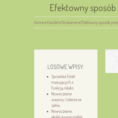
Efektowny sposób p
Home
»
Handel
»
Drukarnie
»
Efektowny sposób prez
LOSOWE WPISY:
Sprzedaż foteli
masujących z
funkcją relaks
Nowoczesne
wazony i talerze ze
szkła
Nowoczesne,
ekskluzywne meble