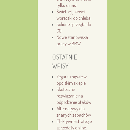
tylko u nas!
Świetnej jakości
woreczki do chleba
Solidne sprzęgła do
CO
Nowe stanowiska
pracy w BMW
OSTATNIE
WPISY:
Zegarki męskie w
opolskim sklepie
Skuteczne
rozwiązanie na
odpędzenie ptaków
Alternatywy dla
znanych zapachów
Efektywne strategie
sprzedaży online.