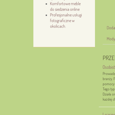
Komfortowe meble
do siedzenia online
Profesjonalne usługi
fotograficzne w
okolicach.
Doda
Mody
PRZE
Osobis
Prowadze
branży. 
pomocy 
Tego typ
Działa o
każdej c
Leasin