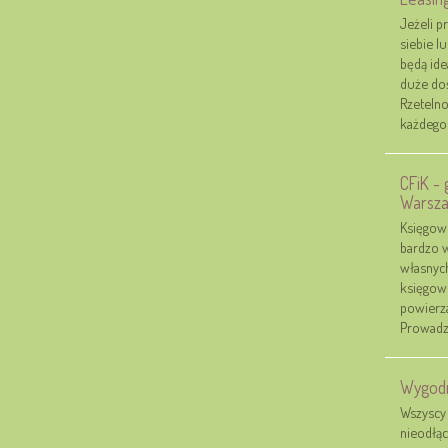
Jeżeli p
siebie l
będą ide
duże doś
Rzetelno
każdego k
CFiK -
Warsz
Księgowo
bardzo w
własnych
księgowo
powierz
Prowadze
Wygodn
Wszyscy 
nieodłą