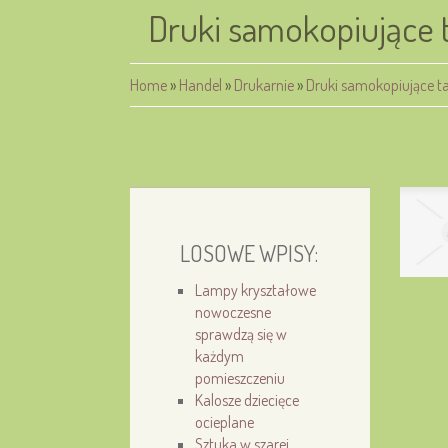
Druki samokopiujące
Home
»
Handel
»
Drukarnie
»
Druki samokopiujące 
LOSOWE WPISY:
Lampy kryształowe
nowoczesne
sprawdzą się w
każdym
pomieszczeniu
Kalosze dziecięce
ocieplane
Sztuka w szarej