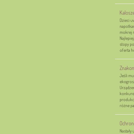
Kalosze
Dzieci u
napotka
mokrej n
Najlepie
stopy po
oferta h
Znakom
Jeśli mu
ekogros
Urządzen
konkuren
produkcj
różne pal
Ochron
Nastały 