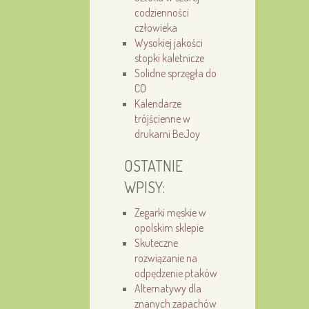
codzienności
człowieka
Wysokiej jakości
stopki kaletnicze
Solidne sprzęgła do
CO
Kalendarze
trójścienne w
drukarni BeJoy
OSTATNIE
WPISY:
Zegarki męskie w
opolskim sklepie
Skuteczne
rozwiązanie na
odpędzenie ptaków
Alternatywy dla
znanych zapachów