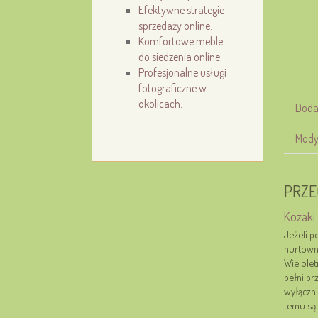
Efektywne strategie
sprzedaży online.
Komfortowe meble
do siedzenia online
Profesjonalne usługi
fotograficzne w
okolicach.
Doda
Mody
PRZE
Kozaki 
Jeżeli 
hurtown
Wielole
pełni p
wyłączn
temu są 