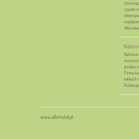
chroniąc
często m
intensy
znajdzie
Warszawa
Koloro
Kalosze
nowe ży
postaci 
Firma ki
lekkich 
Kolekcja 
www.allinhotel.pl