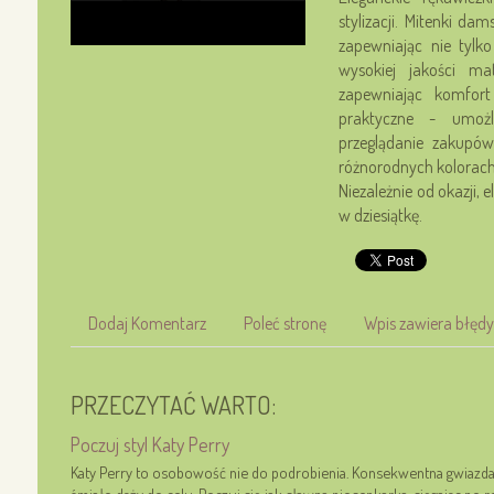
stylizacji. Mitenki d
zapewniając nie tylk
wysokiej jakości ma
zapewniając komfort
praktyczne - umożl
przeglądanie zakupów
różnorodnych kolorach
Niezależnie od okazji,
w dziesiątkę.
Dodaj Komentarz
Poleć stronę
Wpis zawiera błędy
PRZECZYTAĆ WARTO:
Poczuj styl Katy Perry
Katy Perry to osobowość nie do podrobienia. Konsekwentna gwiazda,
śmiało dąży do celu. Poczuj się jak sławna piosenkarka, sięgając po 