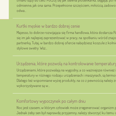
odmienne, jak ona sama. Przepełnione szczęściem, miłością, zadowol
odwa...
Kurtki męskie w bardzo dobrej cenie
Majesso, to dobrze rozwijająca się firma handlowa, która dostarcza
się im jak najlepiej zaprezentować w pracy, na spotkaniu wśród znaj
partnerką. Tutaj, w bardzo dobrej ofercie nabędziesz koszule z kołni
stylowe swetry. Wsz...
Urządzenia, które pozwolą na kontrolowanie temperatur
Urządzeniami, które pozwalają na wygodny, a co ważniejsze również
temperatury w różnego rodzaju urządzeniach i maszynach, są termo
Dlatego też wspomniane wyżej produkty, na co z pewnością należy zw
wykorzystywane są w...
Komfortowy wypoczynek po całym dniu
Noc jest czasem, w którym człowiek może zregenerować organizm 
Jednak żeby sen był naprawdę przyjemny, należy stworzyć ku temu