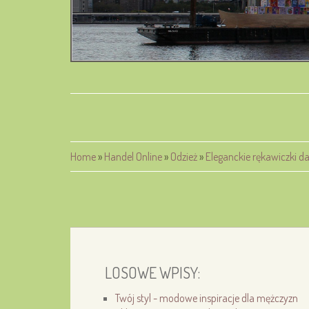
Home
»
Handel Online
»
Odzież
»
Eleganckie rękawiczki d
LOSOWE WPISY:
Twój styl - modowe inspiracje dla mężczyzn