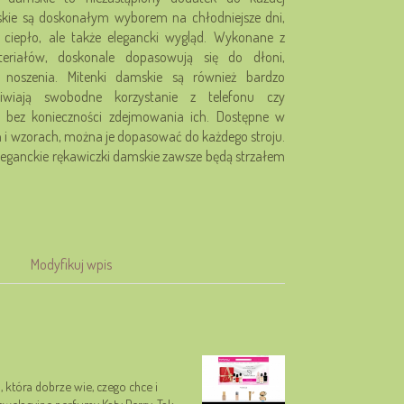
amskie są doskonałym wyborem na chłodniejsze dni,
o ciepło, ale także elegancki wygląd. Wykonane z
teriałów, doskonale dopasowują się do dłoni,
 noszenia. Mitenki damskie są również bardzo
iwiają swobodne korzystanie z telefonu czy
 bez konieczności zdejmowania ich. Dostępne w
 i wzorach, można je dopasować do każdego stroju.
 eleganckie rękawiczki damskie zawsze będą strzałem
Modyfikuj wpis
 która dobrze wie, czego chce i
rewelacyjne perfumy Katy Perry. Tak