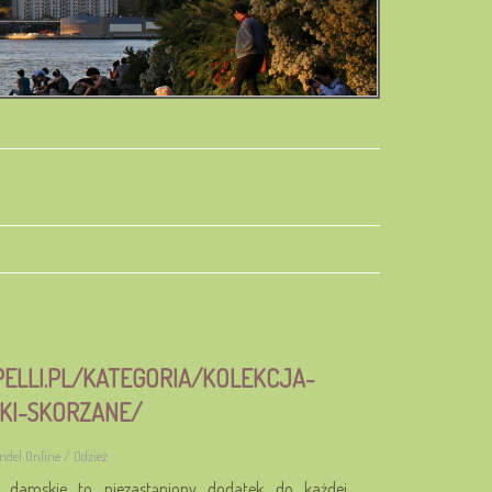
PELLI.PL/KATEGORIA/KOLEKCJA-
KI-SKORZANE/
ndel Online / Odzież
ki damskie to niezastąpiony dodatek do każdej