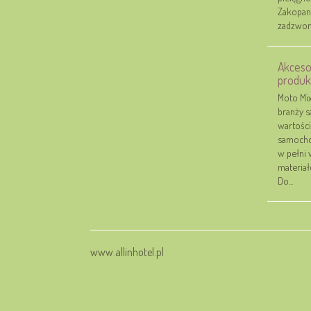
Zakopane
zadzwoni
Akceso
produk
Moto Mix
branży 
wartośc
samocho
w pełni 
materia
Do...
www.allinhotel.pl