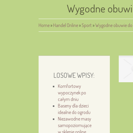
Wygodne obuwie
Home
»
Handel Online
»
Sport
»
Wygodne obuwie do 
LOSOWE WPISY:
Komfortowy
wypoczynek po
całym dniu
Baseny dla dzieci
idealne do ogrodu
Niezawodne masy
samopoziomujące
w sklepie online