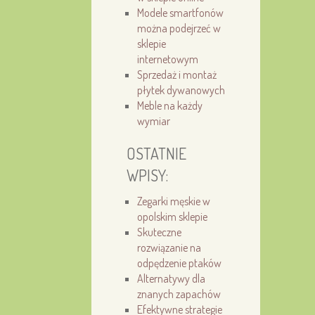
Modele smartfonów
można podejrzeć w
sklepie
internetowym
Sprzedaż i montaż
płytek dywanowych
Meble na każdy
wymiar
OSTATNIE
WPISY:
Zegarki męskie w
opolskim sklepie
Skuteczne
rozwiązanie na
odpędzenie ptaków
Alternatywy dla
znanych zapachów
Efektywne strategie