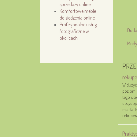
sprzedaży online.
Komfortowe meble
do siedzenia online
Profesjonalne usługi
Doda
fotograficzne w
okolicach.
Mody
PRZE
rekupe
W dużyc
poziom s
tego uci
decyduje
miasta. I
rekupera
Prakty