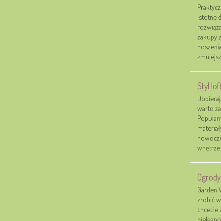
Praktycz
istotne 
rozwiąza
zakupy z
noszenia
zmniejsz
Styl lo
Dobieraj
warto za
Popularn
materiał
nowocze
wnętrze.
Ogrody
Garden W
zrobić w
chcecie 
pielęgn