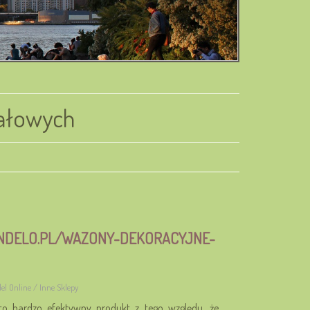
tałowych
INDELO.PL/WAZONY-DEKORACYJNE-
el Online / Inne Sklepy
o bardzo efektywny produkt z tego względu, że