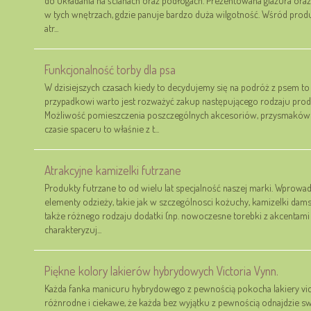
w tych wnętrzach, gdzie panuje bardzo duża wilgotność. Wśród prod
atr...
Funkcjonalność torby dla psa
W dzisiejszych czasach kiedy to decydujemy się na podróż z psem 
przypadkowi warto jest rozważyć zakup następującego rodzaju produk
Możliwość pomieszczenia poszczególnych akcesoriów, przysmaków
czasie spaceru to właśnie z t...
Atrakcyjne kamizelki futrzane
Produkty futrzane to od wielu lat specjalność naszej marki. Wprowa
elementy odzieży, takie jak w szczególnosci kożuchy, kamizelki damski
także różnego rodzaju dodatki (np. nowoczesne torebki z akcentami
charakteryzuj...
Piękne kolory lakierów hybrydowych Victoria Vynn.
Każda fanka manicuru hybrydowego z pewnością pokocha lakiery victo
różnrodne i ciekawe, że każda bez wyjątku z pewnością odnajdzie s