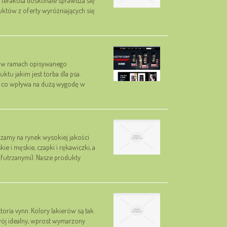
uktów z oferty wyróżniających się
to w ramach opisywanego
tu jakim jest torba dla psa.
 co wpływa na dużą wygodę w
dzamy na rynek wysokiej jakości
e i męskie, czapki i rękawiczki, a
 futrzanymi). Nasze produkty
ria vynn. Kolory lakierów są tak
wój idealny, wprost wymarzony