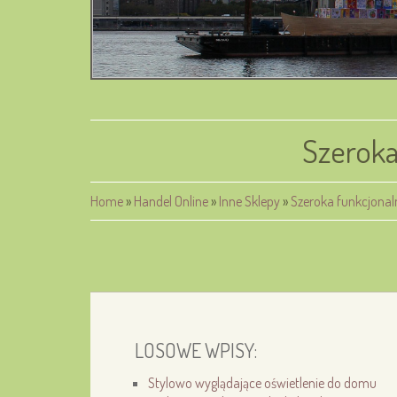
Szeroka
Home
»
Handel Online
»
Inne Sklepy
»
Szeroka funkcjona
LOSOWE WPISY:
Stylowo wyglądające oświetlenie do domu