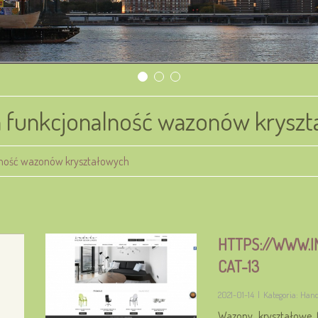
 funkcjonalność wazonów krysz
lność wazonów kryształowych
HTTPS://WWW.
CAT-13
2021-01-14
|
Kategoria: Hand
Wazony kryształowe t