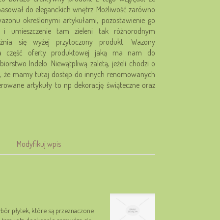
pasował do eleganckich wnętrz. Możliwość zarówno
wazonu określonymi artykułami, pozostawienie go
 i umieszczenie tam zieleni tak różnorodnym
żnia się wyżej przytoczony produkt. Wazony
a część oferty produktowej jaką ma nam do
iorstwo Indelo. Niewątpliwą zaletą, jeżeli chodzi o
 to, że mamy tutaj dostęp do innych renomowanych
erowane artykuły to np dekorację świąteczne oraz
Modyfikuj wpis
bór płytek, które są przeznaczone
z terakota doskonale sprawdza się