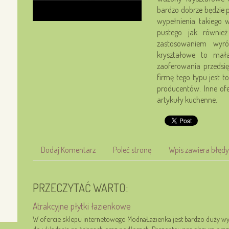
bardzo dobrze będzie 
wypełnienia takiego 
pustego jak również
zastosowaniem wyró
kryształowe to mał
zaoferowania przedsięb
firmę tego typu jest
producentów. Inne of
artykuły kuchenne.
Dodaj Komentarz
Poleć stronę
Wpis zawiera błędy
PRZECZYTAĆ WARTO:
Atrakcyjne płytki łazienkowe
W ofercie sklepu internetowego ModnaŁazienka jest bardzo duży wy
do układania na ścianach oraz podłogach. Prezentowana glazura ora