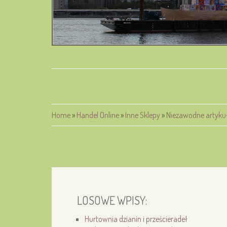
Home
»
Handel Online
»
Inne Sklepy
»
Niezawodne artyku
LOSOWE WPISY:
Hurtownia dzianin i prześcieradeł