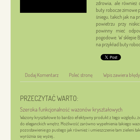
zdrowia, ale również
buty robocze zimowe p
śniegu, takich jak na 
powietrzu przy niski
powinny mieć odpow
pogodowe. W sklepie B
na przykład buty roboc
Dodaj Komentarz
Poleć stronę
Wpis zawiera błędy
PRZECZYTAĆ WARTO:
Szeroka funkcjonalność wazonów kryształowych
Wazony kryształowe to bardzo efektywny produkt z tego względu, ż
do eleganckich wnętrz. Możliwość zarówno wypełnienia takiego waz
pozostawienie go pustego jak również i umieszczenie tam zieleni 
wyróżnia się wyżej...