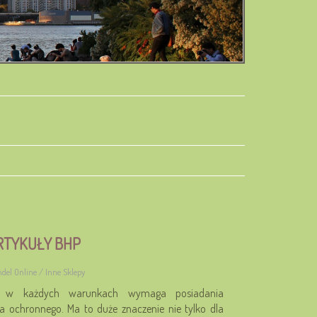
RTYKUŁY BHP
ndel Online / Inne Sklepy
y w każdych warunkach wymaga posiadania
a ochronnego. Ma to duże znaczenie nie tylko dla