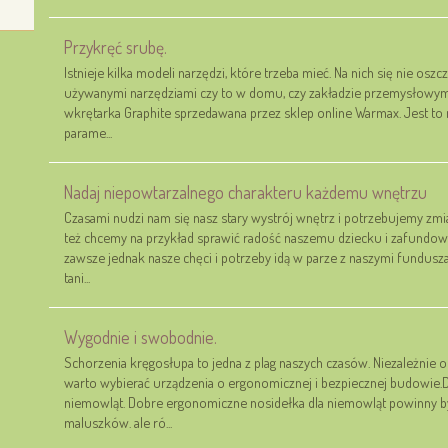
Przykręć srubę.
Istnieje kilka modeli narzędzi, które trzeba mieć. Na nich się nie osz
używanymi narzędziami czy to w domu, czy zakładzie przemysłowym.
wkrętarka Graphite sprzedawana przez sklep online Warmax. Jest t
parame...
Nadaj niepowtarzalnego charakteru każdemu wnętrzu
Czasami nudzi nam się nasz stary wystrój wnętrz i potrzebujemy zmia
też chcemy na przykład sprawić radość naszemu dziecku i zafundowa
zawsze jednak nasze chęci i potrzeby idą w parze z naszymi funduszam
tani...
Wygodnie i swobodnie.
Schorzenia kręgosłupa to jedna z plag naszych czasów. Niezależnie 
warto wybierać urządzenia o ergonomicznej i bezpiecznej budowie.D
niemowląt. Dobre ergonomiczne nosidełka dla niemowląt powinny być
maluszków. ale ró...