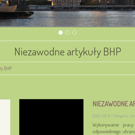
Niezawodne artykuły BHP
ły BHP
NIEZAWODNE A
2020-08-31
|
Kategoria: Ha
Wykonywanie prac
odpowiedniego ubrani