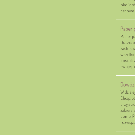
okolic s
cenowe n
Paper 
Papier p
tłuszcz
zastosow
wszelkie
posiada 
swojej fo
Dowóz 
W dzisie
Chcąc ut
przyjści
zabiera 
domu. Pi
rozwiąza.