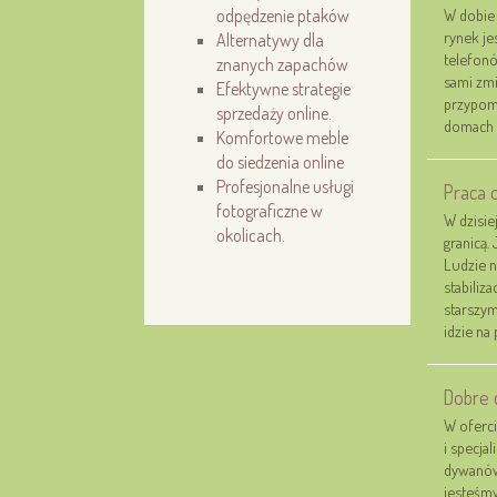
odpędzenie ptaków
W dobie 
rynek je
Alternatywy dla
telefonó
znanych zapachów
sami zmi
Efektywne strategie
przypom
sprzedaży online.
domach 
Komfortowe meble
do siedzenia online
Profesjonalne usługi
Praca 
fotograficzne w
W dzisie
okolicach.
granicą.
Ludzie n
stabiliz
starszym
idzie na 
Dobre 
W oferci
i specja
dywanów.
jesteśmy