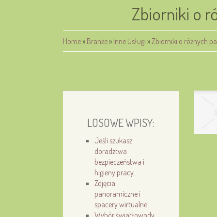
Zbiorniki o 
Home
»
Branże
»
Inne Usługi
»
Zbiorniki o różnych 
LOSOWE WPISY:
Jeśli szukasz
doradztwa
bezpieczeństwa i
higieny pracy.
Zdjęcia
panoramiczne i
spacery wirtualne
Wybór światłowody