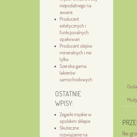
niepodatnego na
awarie
Producent
estetycznych i
funkcjonalnych
opakowań
Producent olejów
mineralnych i nie
tylko
Szeroka gama
lakierów
samochodowych
Doda
OSTATNIE
Mody
WPISY:
Zegarki męskie w
opolskim sklepie
PRZE
Skuteczne
Nie gr
rozwiązanie na