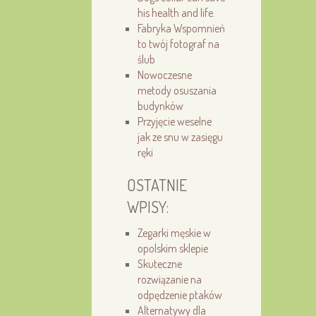
his health and life.
Fabryka Wspomnień
to twój fotograf na
ślub
Nowoczesne
metody osuszania
budynków
Przyjęcie weselne
jak ze snu w zasięgu
ręki
OSTATNIE
WPISY:
Zegarki męskie w
opolskim sklepie
Skuteczne
rozwiązanie na
odpędzenie ptaków
Alternatywy dla