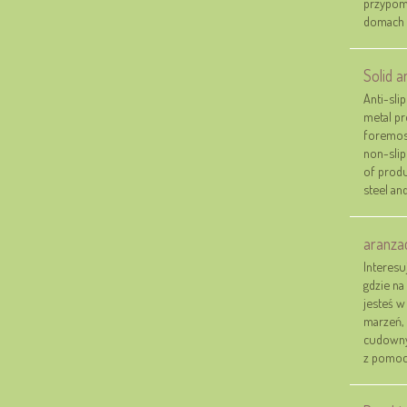
przypom
domach 
Solid a
Anti-sli
metal pr
foremost
non-slip
of produ
steel and
aranza
Interesu
gdzie na
jesteś w
marzeń, 
cudownym
z pomocą