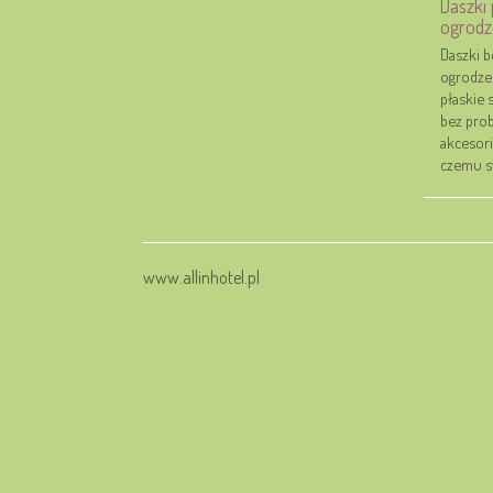
Daszki
ogrodz
Daszki b
ogrodzen
płaskie 
bez prob
akcesor
czemu sw
www.allinhotel.pl