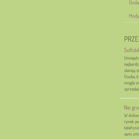
Doda
Mody
PRZE
Softski
Umiejętn
najbardz
starają 
Osoba, k
mogła zr
sprzedaż
Nie gr
W dobie 
rynek je
telefonó
sami zmi