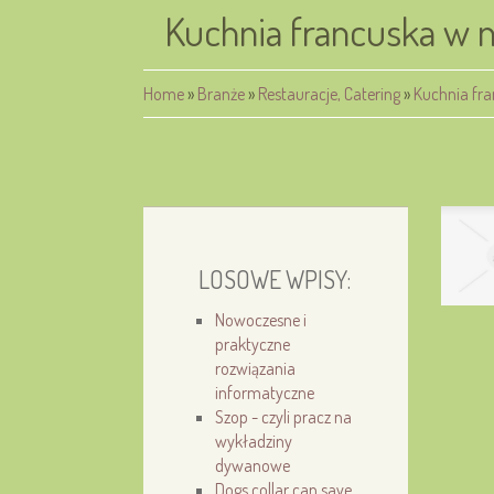
Kuchnia francuska w n
Home
»
Branże
»
Restauracje, Catering
»
Kuchnia fra
LOSOWE WPISY:
Nowoczesne i
praktyczne
rozwiązania
informatyczne
Szop - czyli pracz na
wykładziny
dywanowe
Dogs collar can save