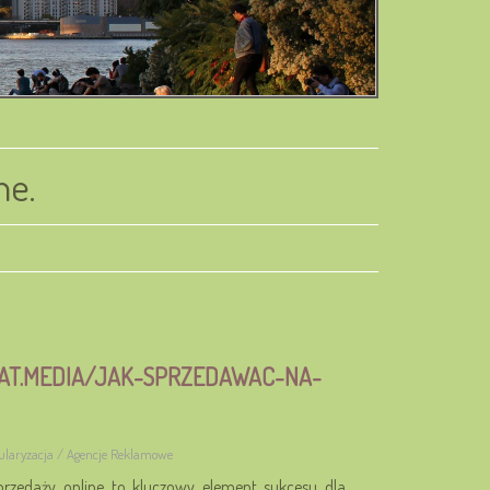
ne.
MAT.MEDIA/JAK-SPRZEDAWAC-NA-
pularyzacja / Agencje Reklamowe
sprzedaży online to kluczowy element sukcesu dla