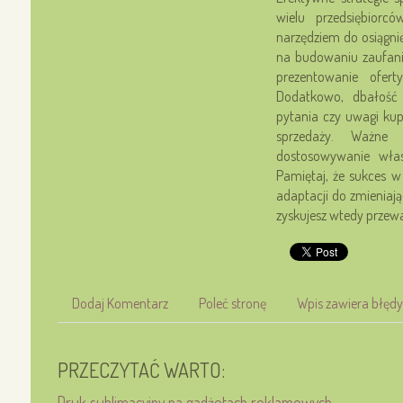
wielu przedsiębior
narzędziem do osiągnię
na budowaniu zaufani
prezentowanie ofer
Dodatkowo, dbałość 
pytania czy uwagi ku
sprzedaży. Ważne 
dostosowywanie włas
Pamiętaj, że sukces w
adaptacji do zmieniają
zyskujesz wtedy przew
Dodaj Komentarz
Poleć stronę
Wpis zawiera błędy
PRZECZYTAĆ WARTO:
Druk sublimacyjny na gadżetach reklamowych