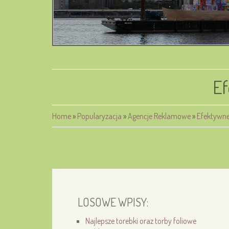
Ef
Home
»
Popularyzacja
»
Agencje Reklamowe
»
Efektywne 
LOSOWE WPISY:
Najlepsze torebki oraz torby foliowe