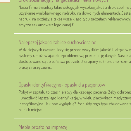
Nasza firma świadczy takie usługi, jak wysokiej jakości druk sublimac
uzyskanie wielobarwnego nadruku na dowolnych elementach. Jeste
nadruki na odzieży, a także wszelkiego typu gadżetach reklamowyc
smycze reklamowe z logo danej fi...
Najlepszej jakości tablice suchościeralne
W dzisiejszych czasach liczy się przede wszystkim jakość. Dlatego w
systemy umożliwiające bezproblemową prezentację danych. Nasze ta
dostosowane są do państwa potrzeb. Oferujemy różnorodne rozmiar
pracę z narzędziam...
Opaski identyfikacyjne- opaski dla pacjentów
Pobyt w szpitalu to czas niełatwy dla każdego pacjenta. Żeby ochr
i umożliwić lepszą jego identyfikację, w wielu placówkach medycznyc
identyfikacyjne. Jak one wyglądają? Produkty tego typu zbudowane s
na nich miejsc...
Meble prosto na imprezę