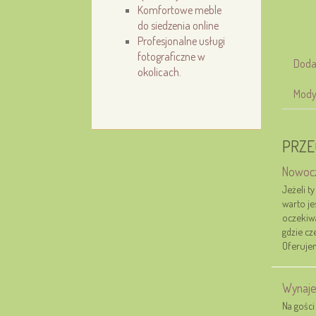
Komfortowe meble
do siedzenia online
Profesjonalne usługi
fotograficzne w
Doda
okolicach.
Mody
PRZE
Nowocz
Jeżeli t
warto je
oczekiwa
gdzie cz
Oferujem
Wynaje
Na gości