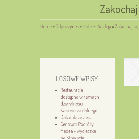
Zakochaj 
Home
»
Odpoczynek
»
Hotele i Noclegi
»
Zakochaj się
LOSOWE WPISY:
Restauracja
dostępna w ramach
działalności
Kazimierza dolnego
Jak dobrze zjeść
Centrum Podróży
Medea - wycieczka
na Słowację