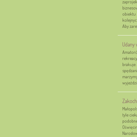
zaproje
biznesow
obiektu 
kolejnyc
Aby zare
Udany w
Amatorów
rekreacy
brakuje.
spędzani
marzymy
wyjeździe
Zakoch
Małopols
tyle cie
podobne
Oświęcim
Narodowy