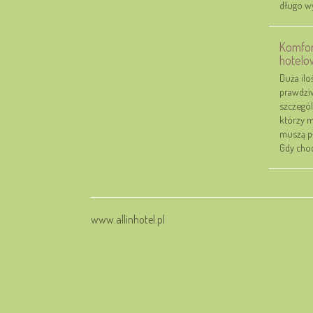
długo wy
Komfor
hotel
Duża ilo
prawdziw
szczegól
którzy m
muszą pł
Gdy chod
www.allinhotel.pl