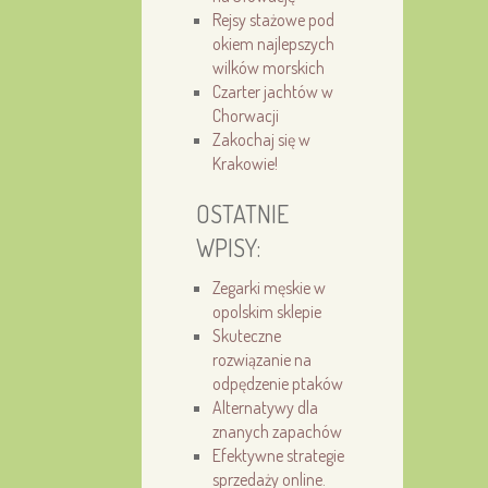
Rejsy stażowe pod
okiem najlepszych
wilków morskich
Czarter jachtów w
Chorwacji
Zakochaj się w
Krakowie!
OSTATNIE
WPISY:
Zegarki męskie w
opolskim sklepie
Skuteczne
rozwiązanie na
odpędzenie ptaków
Alternatywy dla
znanych zapachów
Efektywne strategie
sprzedaży online.