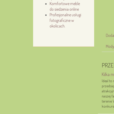
Komfortowe meble
do siedzenia online
Profesjonalne usługi
fotograficzne w
okolicach.
Doda
Mody
PRZE
Kilka m
Ideal to
przedsię
atrakcyj
naszej f
terenie 
konkuren