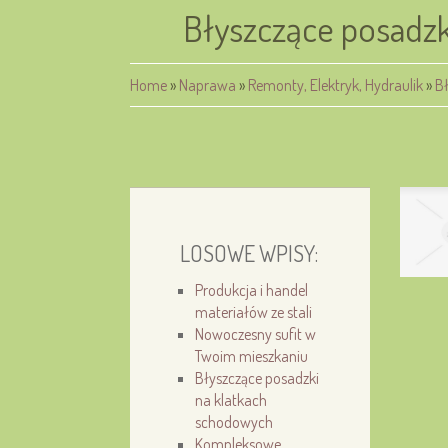
Błyszczące posadzk
Home
»
Naprawa
»
Remonty, Elektryk, Hydraulik
»
B
LOSOWE WPISY:
Produkcja i handel
materiałów ze stali
Nowoczesny sufit w
Twoim mieszkaniu
Błyszczące posadzki
na klatkach
schodowych
Kompleksowe