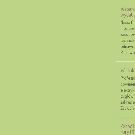
Wspani
wydat
Nasza fi
niesie z
zasobów 
technol
odnawial
Państwo 
Wielol
Profesj
powinien
elektryk
to główn
zakresie
Zatrudnie
Zespół
rury P