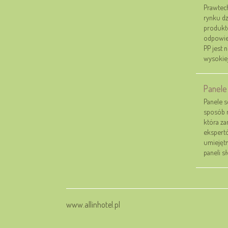
Prawtech
rynku dz
produktó
odpowied
PP jest 
wysokiej
Panele 
Panele s
sposób n
która za
ekspertó
umiejętn
paneli sł
www.allinhotel.pl