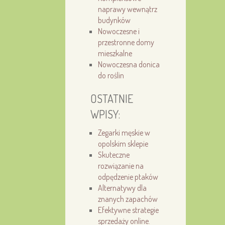
naprawy wewnątrz
budynków
Nowoczesne i
przestronne domy
mieszkalne
Nowoczesna donica
do roślin
OSTATNIE
WPISY:
Zegarki męskie w
opolskim sklepie
Skuteczne
rozwiązanie na
odpędzenie ptaków
Alternatywy dla
znanych zapachów
Efektywne strategie
sprzedaży online.