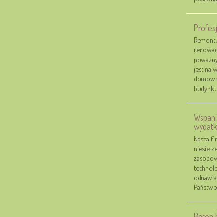
Profes
Remontu
renowacj
poważny 
jest na 
domowni
budynku.
Wspani
wydat
Nasza fi
niesie z
zasobów 
technol
odnawial
Państwo 
Beton 