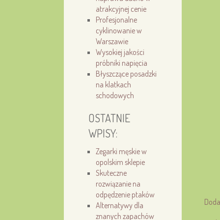
atrakcyjnej cenie
Profesjonalne
cyklinowanie w
Warszawie
Wysokiej jakości
próbniki napięcia
Błyszczące posadzki
na klatkach
schodowych
OSTATNIE
WPISY:
Zegarki męskie w
opolskim sklepie
Skuteczne
rozwiązanie na
odpędzenie ptaków
Doda
Alternatywy dla
znanych zapachów