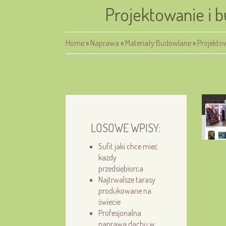
Projektowanie i 
Home
»
Naprawa
»
Materiały Budowlane
»
Projekto
LOSOWE WPISY:
Sufit jaki chce mieć
każdy
przedsiębiorca
Najtrwalsze tarasy
produkowane na
świecie
Profesjonalna
naprawa dachu w