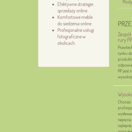
Mody
Efektywne strategie
sprzedaży online.
Komfortowe meble
PRZE
do siedzenia online
Profesjonalne usługi
Zespół
fotograficzne w
rury P
okolicach.
Prawtech
rynku dz
produktó
odpowied
PP jest 
wysokiej
Wysokie
Chociaż
profesjo
wydawać
napięcia
najlepie
poszukać