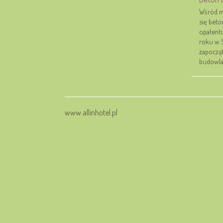
Wśród m
się beto
opatent
roku w S
zapoczą
budowlan
www.allinhotel.pl