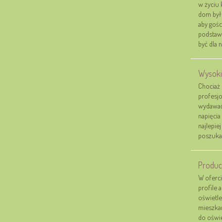
w życiu 
dom był 
aby gośc
podstawi
być dla 
Wysokie
Chociaż
profesjo
wydawać
napięcia
najlepie
poszukać
Produce
W oferci
profile
oświetl
mieszkan
do oświe