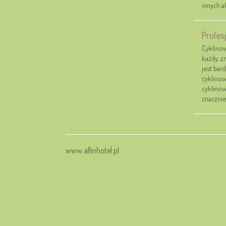
innych a
Profes
Cyklinow
każdy, z
jest bar
cyklinow
cyklinow
znacznie 
www.allinhotel.pl