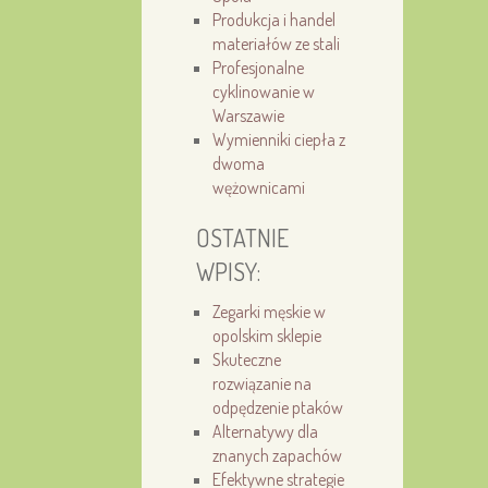
Produkcja i handel
materiałów ze stali
Profesjonalne
cyklinowanie w
Warszawie
Wymienniki ciepła z
dwoma
wężownicami
OSTATNIE
WPISY:
Zegarki męskie w
opolskim sklepie
Skuteczne
rozwiązanie na
odpędzenie ptaków
Alternatywy dla
znanych zapachów
Efektywne strategie