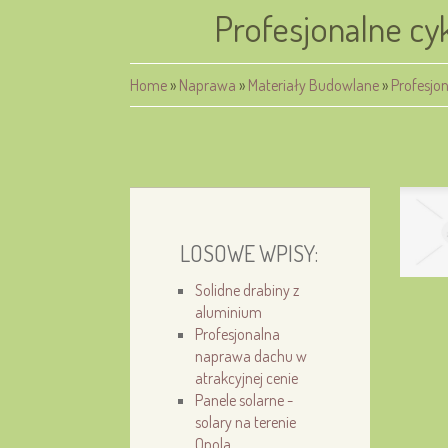
Profesjonalne cy
Home
»
Naprawa
»
Materiały Budowlane
»
Profesjo
LOSOWE WPISY:
Solidne drabiny z
aluminium
Profesjonalna
naprawa dachu w
atrakcyjnej cenie
Panele solarne -
solary na terenie
Opola