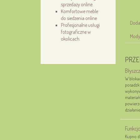
sprzedaży online.
Komfortowe meble
do siedzenia online
Doda
Profesjonalne usługi
fotograficzne w
Mody
okolicach.
PRZE
Błyszc
W bloka
posadzki
wykonywa
materiał
powierz
działani
Funkcj
Kupno d