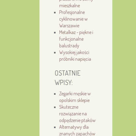
mieszkalne
Profesjonalne
cyklinowanie w
Warszawie
Metalkaz - piękne i
funkcjonalne
balustrady
Wysokiej jakości
próbniki napięcia
OSTATNIE
WPISY:
Zegarki męskie w
opolskim sklepie
Skuteczne
rozwiązanie na
odpędzenie ptaków
Alternatywy dla
znanych zapachów