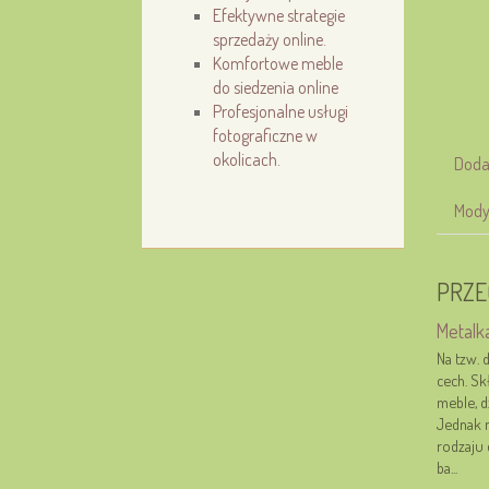
Efektywne strategie
sprzedaży online.
Komfortowe meble
do siedzenia online
Profesjonalne usługi
fotograficzne w
okolicach.
Doda
Mody
PRZE
Metalka
Na tzw. 
cech. Sk
meble, d
Jednak n
rodzaju 
ba...