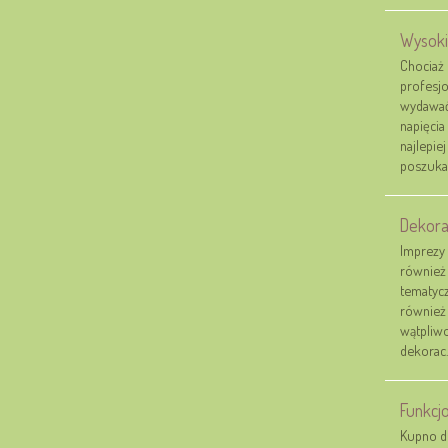
Wysokie
Chociaż
profesjo
wydawać
napięcia
najlepie
poszukać
Dekora
Imprezy 
również 
tematycz
również 
wątpliwo
dekorac..
Funkcj
Kupno d