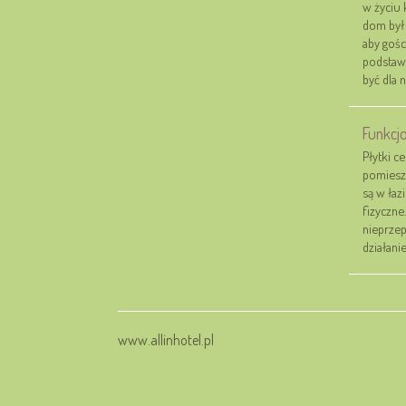
w życiu 
dom był 
aby gośc
podstawi
być dla 
Funkcj
Płytki c
pomiesz
są w łaz
fizyczne
nieprzep
działanie
www.allinhotel.pl