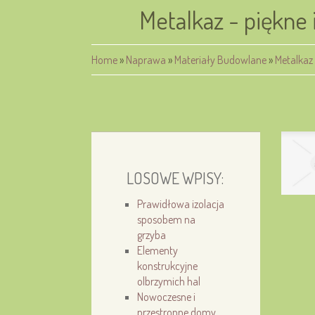
Metalkaz - piękne 
Home
»
Naprawa
»
Materiały Budowlane
»
Metalkaz 
LOSOWE WPISY:
Prawidłowa izolacja
sposobem na
grzyba
Elementy
konstrukcyjne
olbrzymich hal
Nowoczesne i
przestronne domy