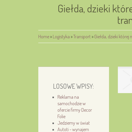
Giełda, dzieki któ
tra
Home
»
Logistyka
»
Transport
»
Giełda, dzieki które
LOSOWE WPISY:
Reklama na
samochodzie w
ofercie firmy Decor
Folie
Jedziemy w świat
Autoti - wynajem