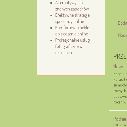
Alternatywy dla
znanych zapachów
Efektywne strategie
sprzedaży online.
Doda
Komfortowe meble
do siedzenia online
Mody
Profesjonalne usługi
fotograficzne w
okolicach.
PRZE
Nowocz
Nasza fi
Renault 
samocho
różnych 
dostawc
rocznik, 
Podnie
możliw