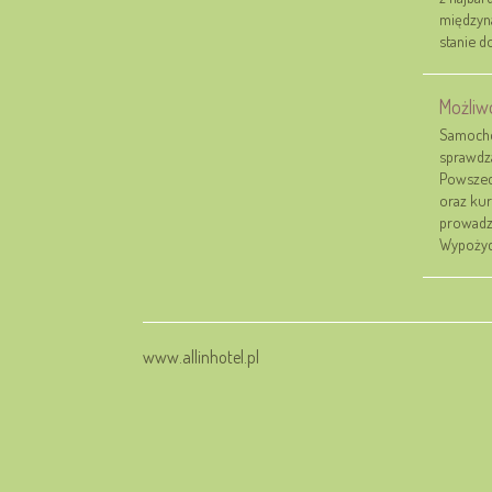
międzyna
stanie do
Możliw
Samocho
sprawdza
Powszec
oraz kur
prowadze
Wypożycz
www.allinhotel.pl