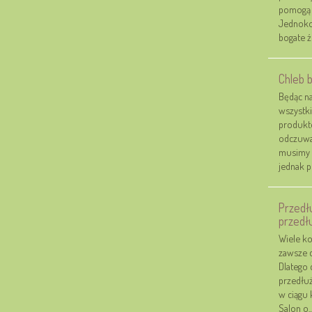
pomogą c
Jednoko
bogate ź
Chleb b
Będąc na
wszystki
produktó
odczuwa 
musimy w
jednak p
Przedł
przedł
Wiele ko
zawsze c
Dlatego 
przedłuż
w ciągu 
Salon o..