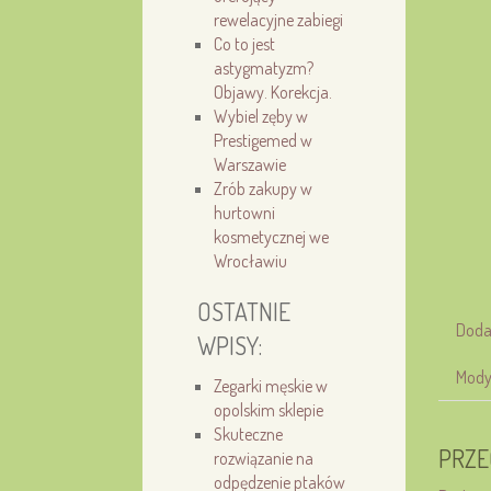
rewelacyjne zabiegi
Co to jest
astygmatyzm?
Objawy. Korekcja.
Wybiel zęby w
Prestigemed w
Warszawie
Zrób zakupy w
hurtowni
kosmetycznej we
Wrocławiu
OSTATNIE
Doda
WPISY:
Mody
Zegarki męskie w
opolskim sklepie
Skuteczne
PRZE
rozwiązanie na
odpędzenie ptaków