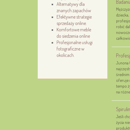
Badani
Alternatywy dla
Mężczyzn
znanych zapachów
dziecka,
Efektywne strategie
profesjo
sprzedaży online.
robić da
Komfortowe meble
nowoczes
do siedzenia online
całkowic
Profesjonalne usługi
fotograficzne w
okolicach.
Profes
Junona t
najczęst
średnim 
oferuje 
tempo ży
na różne
Spirul
Jeśli ch
życia ni
produkty