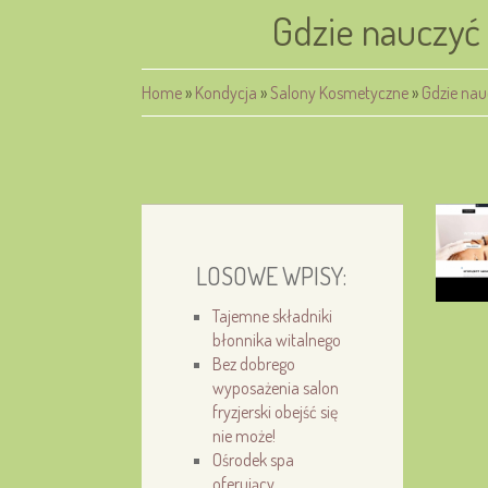
Gdzie nauczyć 
Home
»
Kondycja
»
Salony Kosmetyczne
»
Gdzie nau
LOSOWE WPISY:
Tajemne składniki
błonnika witalnego
Bez dobrego
wyposażenia salon
fryzjerski obejść się
nie może!
Ośrodek spa
oferujący