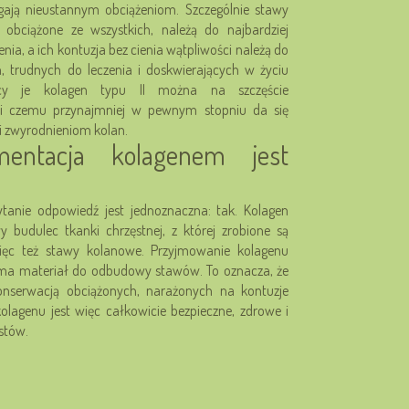
egają nieustannym obciążeniom. Szczególnie stawy
j obciążone ze wszystkich, należą do najbardziej
ia, a ich kontuzja bez cienia wątpliwości należą do
ch, trudnych do leczenia i doskwierających w życiu
ący je kolagen typu II można na szczęście
ki czemu przynajmniej w pewnym stopniu da się
i zwyrodnieniom kolan.
mentacja kolagenem jest
tanie odpowiedź jest jednoznaczna: tak. Kolagen
 budulec tkanki chrzęstnej, z której zrobione są
ięc też stawy kolanowe. Przyjmowanie kolagenu
 ma materiał do odbudowy stawów. To oznacza, że
 konserwacją obciążonych, narażonych na kontuzje
olagenu jest więc całkowicie bezpieczne, zdrowe i
istów.