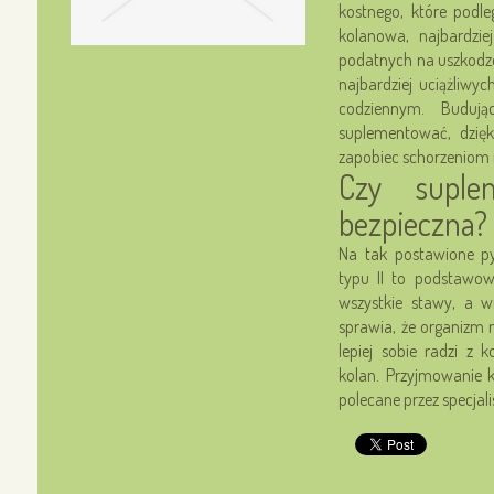
kostnego, które podl
kolanowa, najbardzie
podatnych na uszkodzen
najbardziej uciążliwy
codziennym. Buduj
suplementować, dzię
zapobiec schorzeniom 
Czy suple
bezpieczna?
Na tak postawione py
typu II to podstawowy
wszystkie stawy, a w
sprawia, że organizm
lepiej sobie radzi z
kolan. Przyjmowanie k
polecane przez specjal