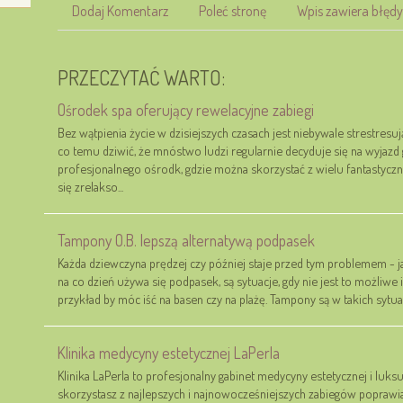
Dodaj Komentarz
Poleć stronę
Wpis zawiera błędy
PRZECZYTAĆ WARTO:
Ośrodek spa oferujący rewelacyjne zabiegi
Bez wątpienia życie w dzisiejszych czasach jest niebywale strestresują
co temu dziwić, że mnóstwo ludzi regularnie decyduje się na wyjazd 
profesjonalnego ośrodk, gdzie można skorzystać z wielu fantastyc
się zrelakso...
Tampony O.B. lepszą alternatywą podpasek
Każda dziewczyna prędzej czy później staje przed tym problemem - j
na co dzień używa się podpasek, są sytuacje, gdy nie jest to możliwe 
przykład by móc iść na basen czy na plażę. Tampony są w takich sytuacja
Klinika medycyny estetycznej LaPerla
Klinika LaPerla to profesjonalny gabinet medycyny estetycznej i luk
skorzystasz z najlepszych i najnowocześniejszych zabiegów poprawi