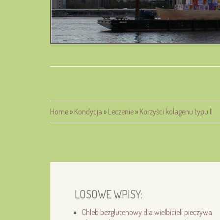
Home
»
Kondycja
»
Leczenie
»
Korzyści kolagenu typu II
LOSOWE WPISY:
Chleb bezglutenowy dla wielbicieli pieczywa