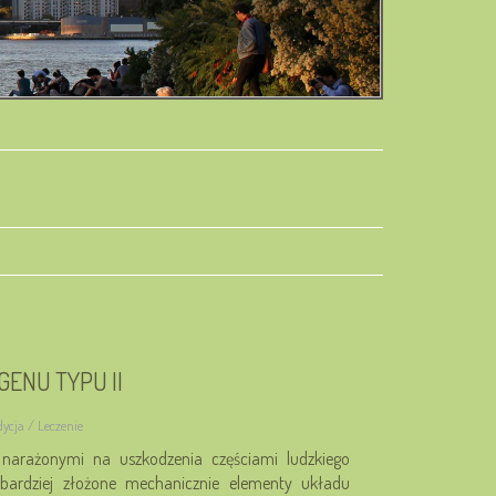
GENU TYPU II
dycja / Leczenie
 narażonymi na uszkodzenia częściami ludzkiego
bardziej złożone mechanicznie elementy układu