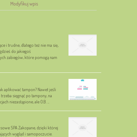
Modyfikuj wpis
ce i trudne, dlatego też nie ma się,
gdzieś do jakiegoś
znych zabiegów, które pomogą nam
ak aplikować tampon? Nawet jeśli
i trzeba sięgnąć po tampony, na
ch niezastąpione, ale O.B. ...
susowe SPA Zakopane, dzięki której
ających wygląd i samopoczucie.