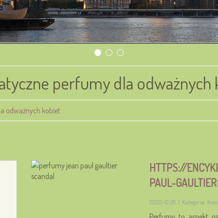
tyczne perfumy dla odważnych 
a odważnych kobiet
HTTPS://ENCY
PAUL-GAULTIE
2020-12-28
|
Kategoria: Kon
Perfumy to aspekt ga