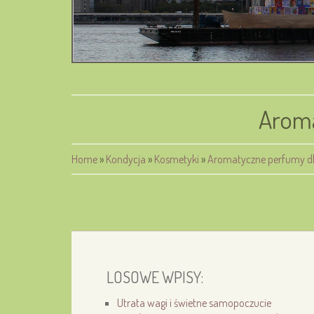
Aroma
Home
»
Kondycja
»
Kosmetyki
»
Aromatyczne perfumy dl
LOSOWE WPISY:
Utrata wagi i świetne samopoczucie