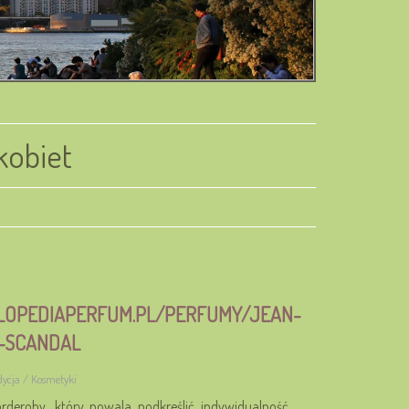
kobiet
KLOPEDIAPERFUM.PL/PERFUMY/JEAN-
R-SCANDAL
dycja / Kosmetyki
rderoby, który powala podkreślić indywidualność