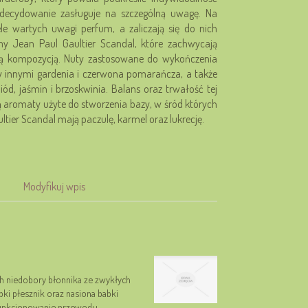
zdecydowanie zasługuje na szczególną uwagę. Na
ele wartych uwagi perfum, a zaliczają się do nich
y Jean Paul Gaultier Scandal, które zachwycają
ką kompozycją. Nuty zastosowane do wykończenia
y innymi gardenia i czerwona pomarańcza, a także
iód, jaśmin i brzoskwinia. Balans oraz trwałość tej
 aromaty użyte do stworzenia bazy, w śród których
tier Scandal mają paczulę, karmel oraz lukrecję.
Modyfikuj wpis
h niedobory błonnika ze zwykłych
bki płesznik oraz nasiona babki
, funkcjonowanie przewodu