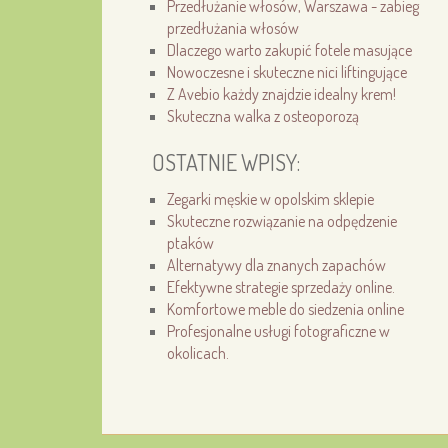
Przedłużanie włosów, Warszawa - zabieg
przedłużania włosów
Dlaczego warto zakupić fotele masujące
Nowoczesne i skuteczne nici liftingujące
Z Avebio każdy znajdzie idealny krem!
Skuteczna walka z osteoporozą
OSTATNIE WPISY:
Zegarki męskie w opolskim sklepie
Skuteczne rozwiązanie na odpędzenie
ptaków
Alternatywy dla znanych zapachów
Efektywne strategie sprzedaży online.
Komfortowe meble do siedzenia online
Profesjonalne usługi fotograficzne w
okolicach.