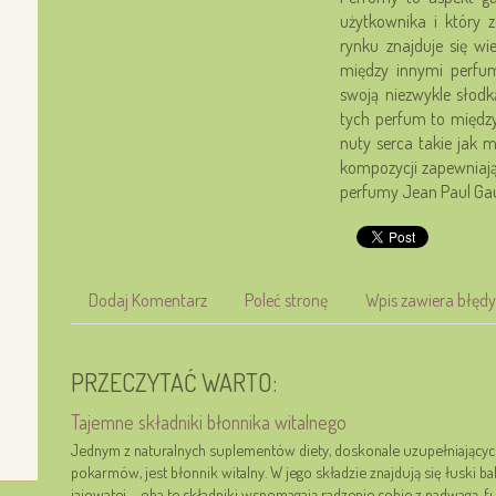
użytkownika i który 
rynku znajduje się wi
między innymi perfum
swoją niezwykle słod
tych perfum to międz
nuty serca takie jak m
kompozycji zapewniają
perfumy Jean Paul Gaul
Dodaj Komentarz
Poleć stronę
Wpis zawiera błędy
PRZECZYTAĆ WARTO:
Tajemne składniki błonnika witalnego
Jednym z naturalnych suplementów diety, doskonale uzupełniającyc
pokarmów, jest błonnik witalny. W jego składzie znajdują się łuski ba
jajowatej – oba te składniki wspomagają radzenie sobie z nadwagą