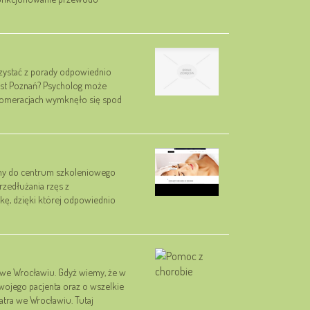
orzystać z porady odpowiednio
jest Poznań? Psycholog może
glomeracjach wymknęło się spod
szamy do centrum szkoleniowego
rzedłużania rzęs z
ę, dzięki której odpowiednio
a we Wrocławiu. Gdyż wiemy, że w
swojego pacjenta oraz o wszelkie
atra we Wrocławiu. Tutaj