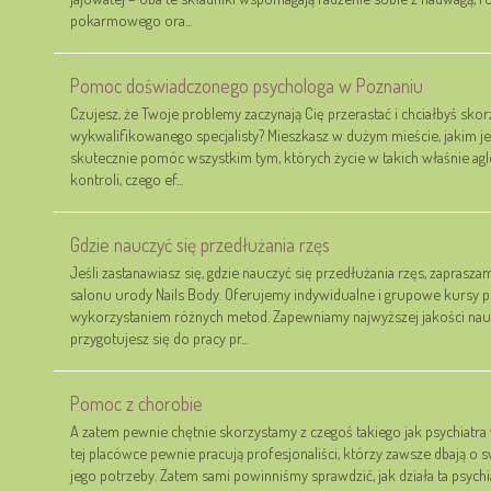
pokarmowego ora...
Pomoc doświadczonego psychologa w Poznaniu
Czujesz, że Twoje problemy zaczynają Cię przerastać i chciałbyś sk
wykwalifikowanego specjalisty? Mieszkasz w dużym mieście, jakim 
skutecznie pomóc wszystkim tym, których życie w takich właśnie a
kontroli, czego ef...
Gdzie nauczyć się przedłużania rzęs
Jeśli zastanawiasz się, gdzie nauczyć się przedłużania rzęs, zapra
salonu urody Nails Body. Oferujemy indywidualne i grupowe kursy p
wykorzystaniem różnych metod. Zapewniamy najwyższej jakości nauk
przygotujesz się do pracy pr...
Pomoc z chorobie
A zatem pewnie chętnie skorzystamy z czegoś takiego jak psychiatr
tej placówce pewnie pracują profesjonaliści, którzy zawsze dbają o 
jego potrzeby. Zatem sami powinniśmy sprawdzić, jak działa ta psychi