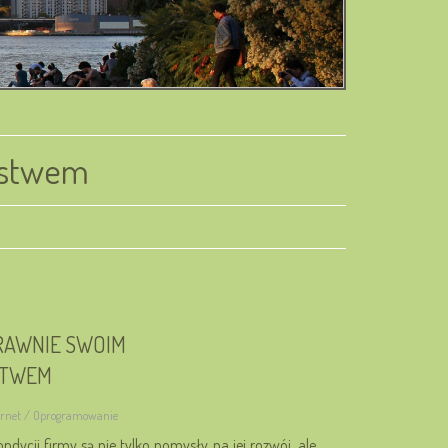
rstwem
RAWNIE SWOIM
STWEM
ternet / Oprogramowanie
dycji firmy są nie tylko pomysły na jej rozwój, ale