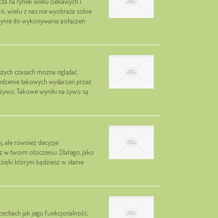
rcza na rynek wielu ciekawych i
, wielu z nas nie wyobraża sobie
edynie do wykonywania połączeń
szych czasach można oglądać
śledzenie takowych wydarzeń przez
a żywo. Takowe wyniki na żywo są
j, ale również decyzje
 w twoim otoczeniu. Dlatego, jako
zięki którym będziesz w stanie
cechach jak jego funkcjonalność,