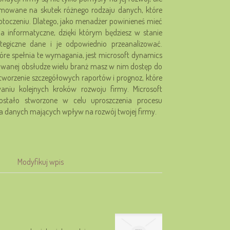
jmowane na skutek różnego rodzaju danych, które
toczeniu. Dlatego, jako menadżer powinieneś mieć
ia informatyczne, dzięki którym będziesz w stanie
ategiczne dane i je odpowiednio przeanalizować.
re spełnia te wymagania, jest microsoft dynamics
growanej obsłudze wielu branż masz w nim dostęp do
 tworzenie szczegółowych raportów i prognoz, które
niu kolejnych kroków rozwoju firmy. Microsoft
stało stworzone w celu uproszczenia procesu
ia danych mających wpływ na rozwój twojej firmy.
Modyfikuj wpis