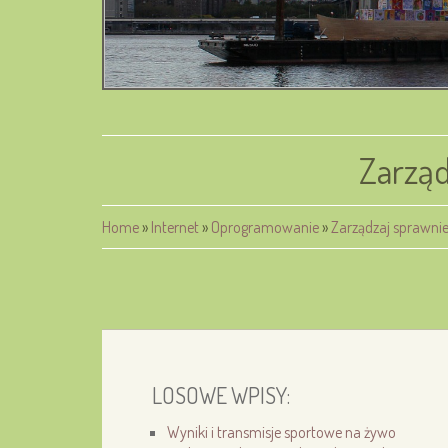
Zarzą
Home
»
Internet
»
Oprogramowanie
»
Zarządzaj sprawni
LOSOWE WPISY:
Wyniki i transmisje sportowe na żywo