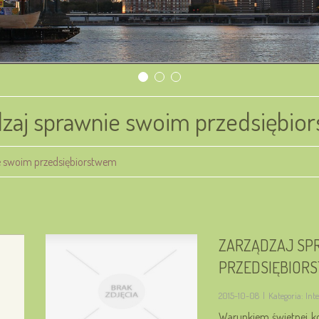
dzaj sprawnie swoim przedsiębio
e swoim przedsiębiorstwem
ZARZĄDZAJ SP
PRZEDSIĘBIOR
2015-10-08
|
Kategoria: In
Warunkiem świetnej kon