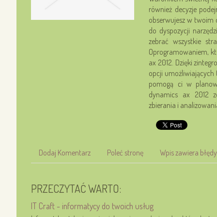
również decyzje pode
obserwujesz w twoim o
do dyspozycji narzędz
zebrać wszystkie str
Oprogramowaniem, któ
ax 2012. Dzięki zinte
opcji umożliwiających
pomogą ci w planowa
dynamics ax 2012 zo
zbierania i analizowan
Dodaj Komentarz
Poleć stronę
Wpis zawiera błędy
PRZECZYTAĆ WARTO:
IT Craft - informatycy do twoich usług