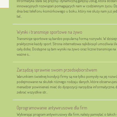
Informatyka stała się prężną i dynamiczną gałęzią usług, która dosta
innowacyjnych rozwiązań pomagających nam w codziennym życiu. Dziś
dnia bez telefonu komórkowego u boku, który nie służy nam już j
tel...
Wyniki i transmisje sportowe na żywo
Transmisje sportowe są bardzo popularną formą rozrywki. W dzisiej
praktycznie każdy sport. Strona internetowa rajkibica.pl umożliwia 
całą dobę. Dostępne są tam wyniki na żywo oraz liczne transmisje n
ważne s...
Zarządzaj sprawnie swoim przedsiębiorstwem
Warunkiem świetnej kondycji firmy są nie tylko pomysły na jej rozwó
podejmowane na skutek różnego rodzaju danych, które obserwujesz
menadżer powinieneś mieć do dyspozycji narzędzia informatyczne, d
zebrać wszystkie str...
Oprogramowanie antywirusowe dla firm
Wybierając program antywirusowy dla firm, należy pamiętać o takich 