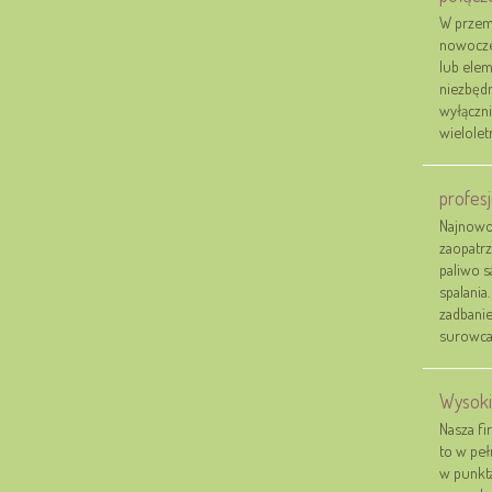
W przem
nowoczes
lub elem
niezbędn
wyłączni
wieloletn
profes
Najnowoc
zaopatrz
paliwo 
spalania
zadbanie
surowca,
Wysokie
Nasza fi
to w peł
w punkta