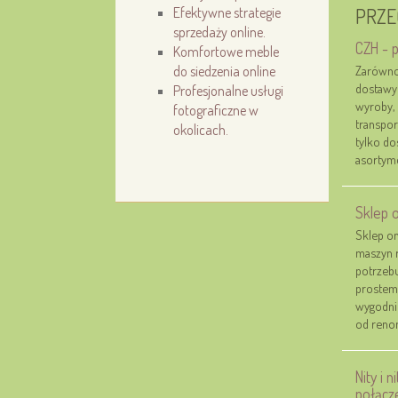
Efektywne strategie
PRZE
sprzedaży online.
CZH - 
Komfortowe meble
do siedzenia online
Zarówno 
dostawy 
Profesjonalne usługi
wyroby, 
fotograficzne w
transpor
okolicach.
tylko d
asortymen
Sklep o
Sklep on
maszyn r
potrzebu
prostem
wygodnie
od reno
Nity i 
połącz