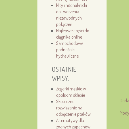
Nity i nitonakrętki
do tworzenia
niezawodnych
połączeń
Najlepsze części do
ciągnika online
Samochodowe
podnośniki
hydrauliczne
OSTATNIE
WPISY:
Zegarki męskie w
opolskim sklepie
Doda
Skuteczne
rozwiązanie na
Mody
odpędzenie ptaków
Alternatywy dla
znanych zapachów