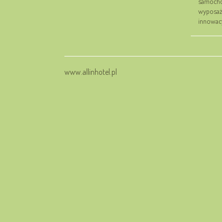
samocho
wyposaż
innowacy
www.allinhotel.pl