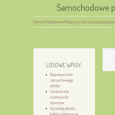
Samochodowe po
Home
»
Hardware
»
Maszyny
»
Samochodowe podnoś
LOSOWE WPISY:
Naprawa koła
zamachowego
silnika
Ceramiczne
ściernice do
otworów
Wysokiej jakości
kabiny lakiernicze