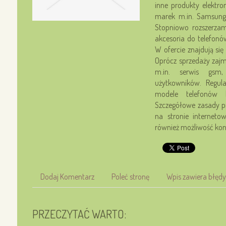
inne produkty elektro
marek m.in. Samsung,
Stopniowo rozszerza
akcesoria do telefonó
W ofercie znajdują si
Oprócz sprzedaży zaj
m.in. serwis gsm,
użytkowników. Regul
modele telefonów 
Szczegółowe zasady p
na stronie internetow
również możliwość kon
Dodaj Komentarz
Poleć stronę
Wpis zawiera błędy
PRZECZYTAĆ WARTO: