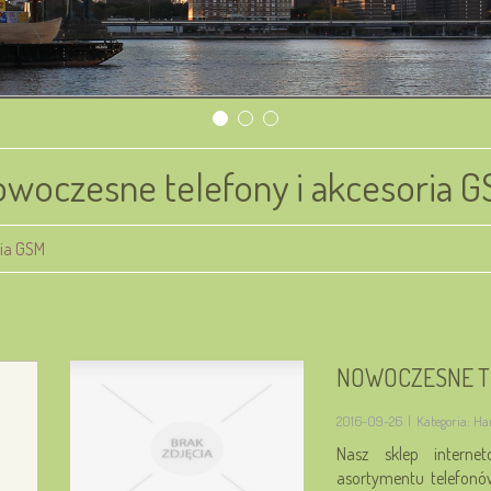
woczesne telefony i akcesoria 
ria GSM
NOWOCZESNE TE
2016-09-26
|
Kategoria: Ha
Nasz sklep internet
asortymentu telefonó