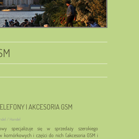
GSM
LEFONY I AKCESORIA GSM
ndel / Handel
owy specjalizuje się w sprzedaży szerokiego
w komórkowych i części do nich (akcesoria GSM i