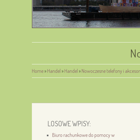
No
Home
»
Handel
»
Handel
»
Nowoczesne telefony i akceso
LOSOWE WPISY:
Biuro rachunkowe do pomocy w