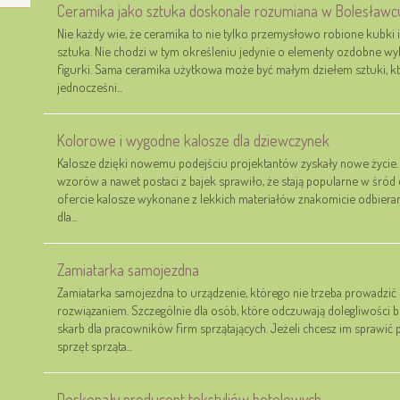
Ceramika jako sztuka doskonale rozumiana w Bolesławc
Nie każdy wie, że ceramika to nie tylko przemysłowo robione kubki i 
sztuka. Nie chodzi w tym określeniu jedynie o elementy ozdobne wy
figurki. Sama ceramika użytkowa może być małym dziełem sztuki, k
jednocześni...
Kolorowe i wygodne kalosze dla dziewczynek
Kalosze dzięki nowemu podejściu projektantów zyskały nowe życie
wzorów a nawet postaci z bajek sprawiło, że stają popularne w śród d
ofercie kalosze wykonane z lekkich materiałów znakomicie odbierane 
dla...
Zamiatarka samojezdna
Zamiatarka samojezdna to urządzenie, którego nie trzeba prowadzić 
rozwiązaniem. Szczególnie dla osób, które odczuwają dolegliwości b
skarb dla pracowników firm sprzątających. Jeżeli chcesz im sprawić 
sprzęt sprząta...
Doskonały producent tekstyliów hotelowych