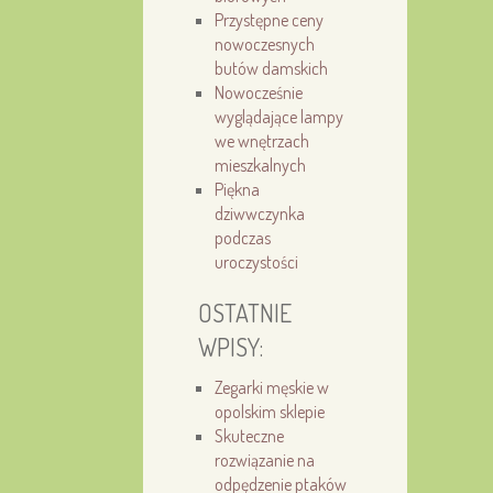
Przystępne ceny
nowoczesnych
butów damskich
Nowocześnie
wyglądające lampy
we wnętrzach
mieszkalnych
Piękna
dziwwczynka
podczas
uroczystości
OSTATNIE
WPISY:
Zegarki męskie w
opolskim sklepie
Skuteczne
rozwiązanie na
odpędzenie ptaków