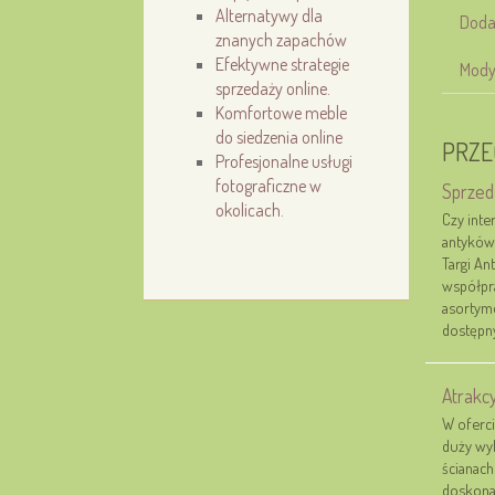
Alternatywy dla
Doda
znanych zapachów
Efektywne strategie
Mody
sprzedaży online.
Komfortowe meble
do siedzenia online
PRZE
Profesjonalne usługi
fotograficzne w
Sprzed
okolicach.
Czy inte
antyków
Targi An
współpra
asortyme
dostępny
Atrakcy
W oferci
duży wyb
ścianach
doskonal