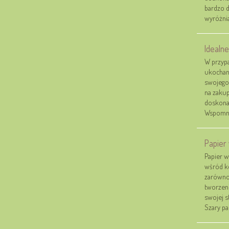
bardzo 
wyróżniaj
Idealn
W przypa
ukochane
swojego 
na zaku
doskonal
Wspomnia
Papier 
Papier w
wśród k
zarówno 
tworzeni
swojej s
Szary pap