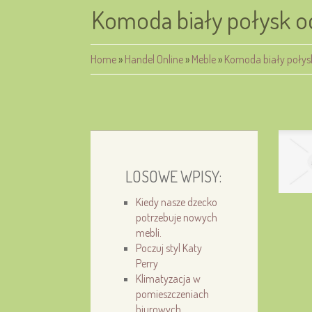
Komoda biały połysk o
Home
»
Handel Online
»
Meble
»
Komoda biały połys
LOSOWE WPISY:
Kiedy nasze dzecko
potrzebuje nowych
mebli.
Poczuj styl Katy
Perry
Klimatyzacja w
pomieszczeniach
biurowych