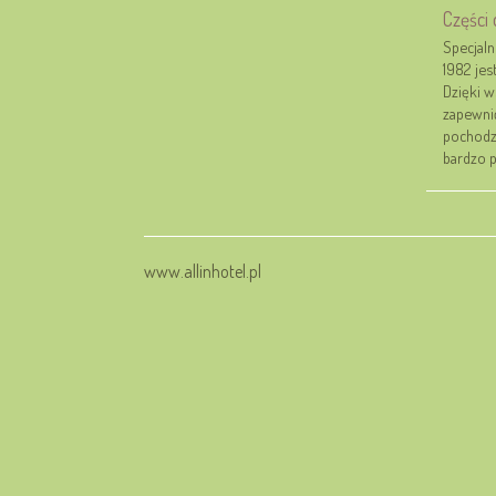
Części
Specjaln
1982 jes
Dzięki w
zapewni
pochodz
bardzo p
www.allinhotel.pl