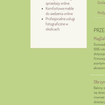
Doda
sprzedaży online.
Komfortowe meble
Mody
do siedzenia online
Profesjonalne usługi
fotograficzne w
okolicach.
PRZE
MagDal
Doświad
1995 rok
dotycząc
firmowyc
asortyme
akcesori
Olbrzym
Balony o
się dzie
również 
dziecięc