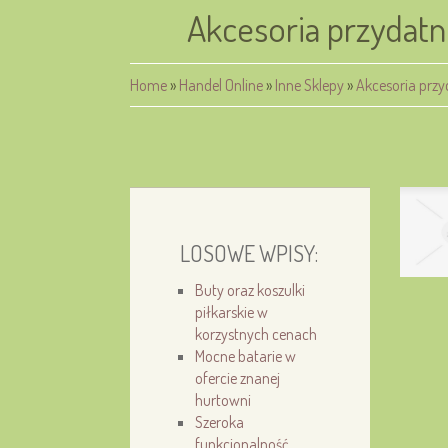
Akcesoria przydat
Home
»
Handel Online
»
Inne Sklepy
»
Akcesoria prz
LOSOWE WPISY:
Buty oraz koszulki
piłkarskie w
korzystnych cenach
Mocne batarie w
ofercie znanej
hurtowni
Szeroka
funkcjonalność