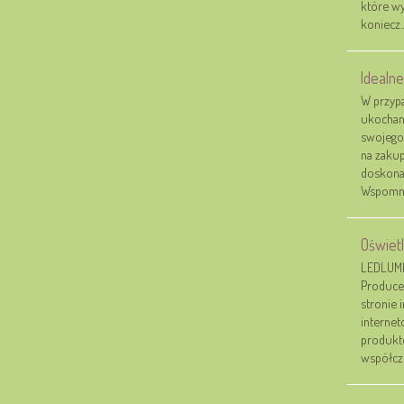
które wy
koniecz..
Idealn
W przypa
ukochane
swojego 
na zaku
doskonal
Wspomnia
Oświetl
LEDLUMEN
Producen
stronie 
interne
produkt
współcz