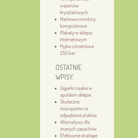
wazonów
kryształowych
Markowe monitory
komputerowe
Plakaty w sklepie
internetowym
Myjka ciśnieniowa
250 bar
OSTATNIE
WPISY:
Zegarki męskie w
opolskim sklepie
Skuteczne
rozwiązanie na
odpędzenie ptaków
Alternatywy dla
znanych zapachów
Efektywne strategie