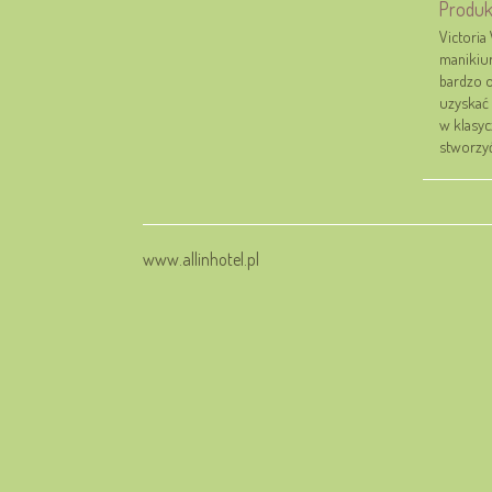
Produkt
Victori
manikiur
bardzo o
uzyskać 
w klasyc
stworzyć
www.allinhotel.pl