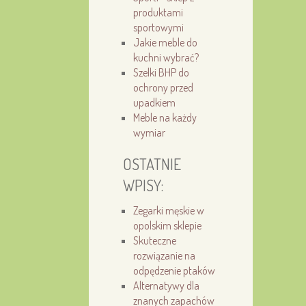
produktami
sportowymi
Jakie meble do
kuchni wybrać?
Szelki BHP do
ochrony przed
upadkiem
Meble na każdy
wymiar
OSTATNIE
WPISY:
Zegarki męskie w
opolskim sklepie
Skuteczne
rozwiązanie na
odpędzenie ptaków
Alternatywy dla
znanych zapachów