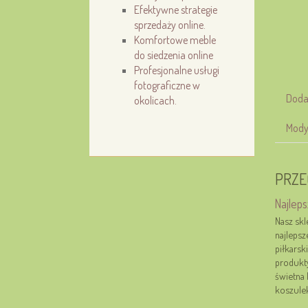
Efektywne strategie
sprzedaży online.
Komfortowe meble
do siedzenia online
Profesjonalne usługi
fotograficzne w
Doda
okolicach.
Mody
PRZE
Najleps
Nasz skl
najlepsz
piłkarsk
produkty
świetna
koszulek,