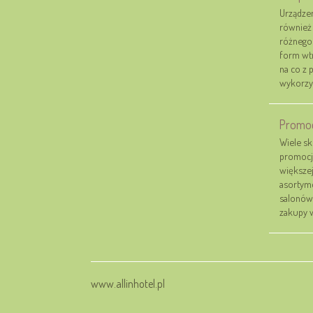
Urządzen
również
różnego 
form wt
na co z 
wykorzys
Promoc
Wiele s
promocje
większej
asortyme
salonów
zakupy w
www.allinhotel.pl