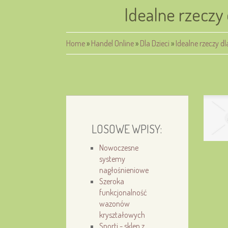
Idealne rzeczy
Home
»
Handel Online
»
Dla Dzieci
»
Idealne rzeczy d
LOSOWE WPISY:
Nowoczesne
systemy
nagłośnieniowe
Szeroka
funkcjonalność
wazonów
kryształowych
Sporti - sklep z