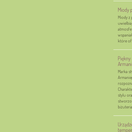
Miody 
Miody z 
uwielbia
atmosfer
wspaniał
które of
Piękny 
Armani
Marka st
Armanieg
rozpozn
Charakte
stylu or
stworzon
biżuteria.
Urządz
temper