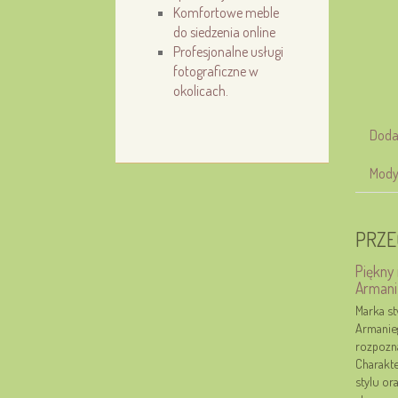
Komfortowe meble
do siedzenia online
Profesjonalne usługi
fotograficzne w
okolicach.
Doda
Mody
PRZE
Piękny 
Armani
Marka st
Armanieg
rozpozn
Charakte
stylu or