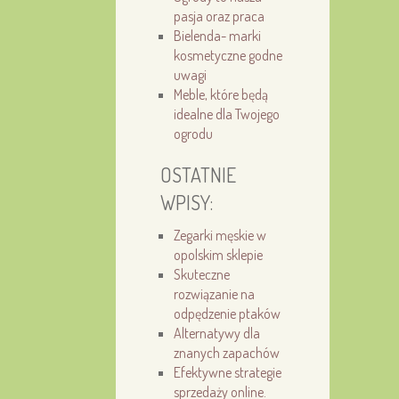
pasja oraz praca
Bielenda- marki
kosmetyczne godne
uwagi
Meble, które będą
idealne dla Twojego
ogrodu
OSTATNIE
WPISY:
Zegarki męskie w
opolskim sklepie
Skuteczne
rozwiązanie na
odpędzenie ptaków
Alternatywy dla
znanych zapachów
Efektywne strategie
sprzedaży online.