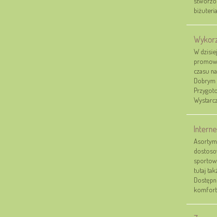
stworzon
biżuteria.
Wykorz
W dzisie
promowan
czasu n
Dobrym 
Przygoto
Wystarcz
Intern
Asortyme
dostoso
sportowy
tutaj ta
Dostępn
komforto