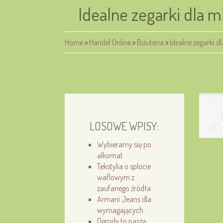
Idealne zegarki dla 
Home
»
Handel Online
»
Biżuteria
»
Idealne zegarki d
LOSOWE WPISY:
Wybieramy się po
alkomat
Tekstylia o splocie
waflowym z
zaufanego źródła
Armani Jeans dla
wymagających
Ogrody to nasza