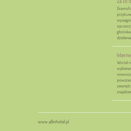
Za co 
Gramofo
przykuwa
wysięgni
opuszczo
głośnika
działania
Intern
Wśród r
wybieran
nowoczes
powszec
zewnętrz
znajdzie
www.allinhotel.pl