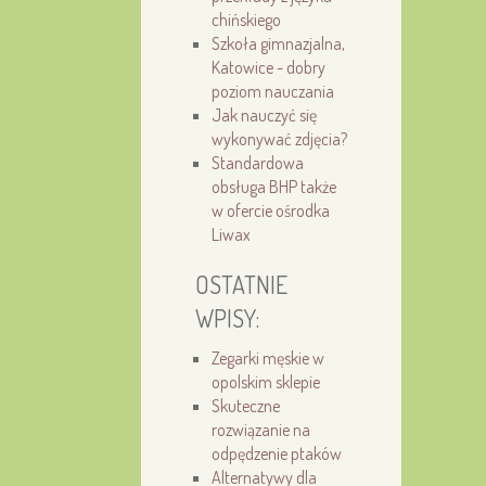
chińskiego
Szkoła gimnazjalna,
Katowice - dobry
poziom nauczania
Jak nauczyć się
wykonywać zdjęcia?
Standardowa
obsługa BHP także
w ofercie ośrodka
Liwax
OSTATNIE
WPISY:
Zegarki męskie w
opolskim sklepie
Skuteczne
rozwiązanie na
odpędzenie ptaków
Alternatywy dla