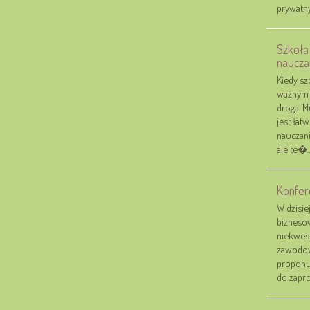
prywatny.
Szkoła
naucza
Kiedy sz
ważnym 
droga. M
jest łat
nauczani
ale te�..
Konfere
W dzisie
biznesow
niekwes
zawodow
proponu
do zapro