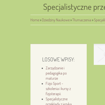
Specjalistyczne prz
Home
»
Dziedziny Naukowe
»
Tłumaczenia
»
Specjal
LOSOWE WPISY:
Zarządzanie i
pedagogika po
maturze
Fizjo Sport -
szkolenia i kursy z
fizjoterapii.
Specjalistyczne
przekłady z języka