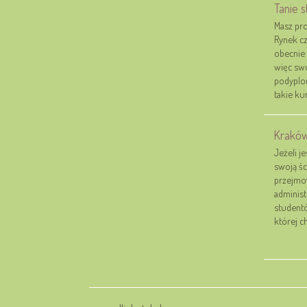
Tanie s
Masz pro
Rynek cz
obecnie 
więc swo
podyplo
takie ku
Kraków
Jeżeli j
swoją śc
przejmo
administ
studentó
której ch