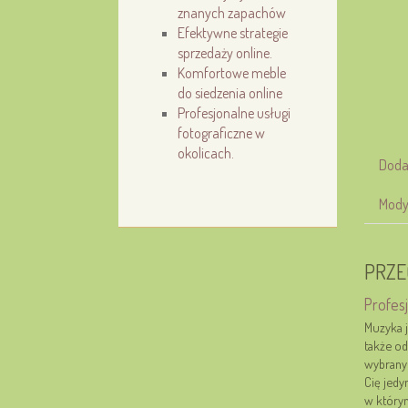
znanych zapachów
Efektywne strategie
sprzedaży online.
Komfortowe meble
do siedzenia online
Profesjonalne usługi
fotograficzne w
okolicach.
Doda
Mody
PRZE
Profes
Muzyka j
także od
wybranym
Cię jedy
w którym