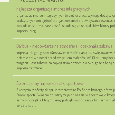
najlepsza organizacja imprez integracyjnych.
Organizacja imprez integracyjnych to ciężka praca. Wymaga dużej wie
praktycznych umiejętności organizowanie i przewidywania ewentualn
posiada nasz firma. Nasz zespól składa się ze specjalistów, którzy po
imprezy integ...
Barbus - niepowtarzalna atmosfera i doskonała zabawa
Impreza integracyjna w Warszawie? A może planujesz świętować waż
ostatnie dni wolności przed związkiem małżeńskim? Oferujemy bezk
zorganizujesz zabawę na najwyższym poziomie, a twoi goście będą d
Impreza na cztere...
Sprzedajemy najlepsze siatki sportowe
Skorzystaj z oferty sklepu internetowego PolSport, którego oferta je
fanów sportu. Właśnie oni otrzymują od nas siatki sportowe, o który
samym początku. Utrzymujemy ją dzięki współpracy z tym samym, 
sprzętu spor...