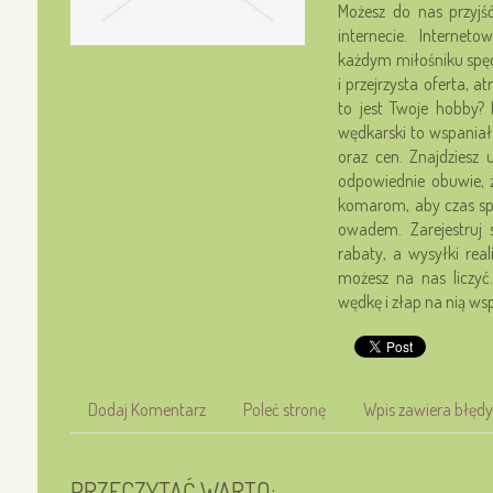
Możesz do nas przyjś
internecie. Internet
każdym miłośniku spę
i przejrzysta oferta, a
to jest Twoje hobby?
wędkarski to wspania
oraz cen. Znajdziesz 
odpowiednie obuwie, ż
komarom, aby czas sp
owadem. Zarejestruj s
rabaty, a wysyłki rea
możesz na nas liczyć
wędkę i złap na nią ws
Dodaj Komentarz
Poleć stronę
Wpis zawiera błędy
PRZECZYTAĆ WARTO: