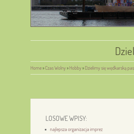
Dzie
Home
»
Czas Wolny
»
Hobby
»
Dzielimy się wędkarską pas
LOSOWE WPISY:
najlepsza organizacja imprez