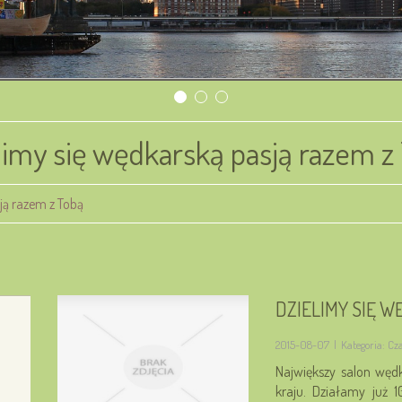
limy się wędkarską pasją razem z
ją razem z Tobą
DZIELIMY SIĘ 
2015-08-07
|
Kategoria: Cz
Największy salon węd
kraju. Działamy już 1