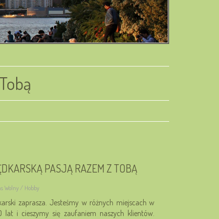
 Tobą
WĘDKARSKĄ PASJĄ RAZEM Z TOBĄ
as Wolny / Hobby
karski zaprasza. Jesteśmy w różnych miejscach w
0 lat i cieszymy się zaufaniem naszych klientów.