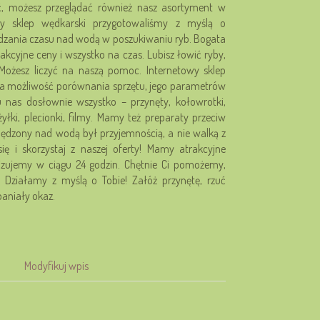
ć, możesz przeglądać również nasz asortyment w
owy sklep wędkarski przygotowaliśmy z myślą o
dzania czasu nad wodą w poszukiwaniu ryb. Bogata
trakcyjne ceny i wszystko na czas. Lubisz łowić ryby,
 Możesz liczyć na naszą pomoc. Internetowy sklep
ła możliwość porównania sprzętu, jego parametrów
u nas dosłownie wszystko – przynęty, kołowrotki,
yłki, plecionki, filmy. Mamy też preparaty przeciw
ędzony nad wodą był przyjemnością, a nie walką z
ię i skorzystaj z naszej oferty! Mamy atrakcyjne
lizujemy w ciągu 24 godzin. Chętnie Ci pomożemy,
. Działamy z myślą o Tobie! Załóż przynętę, rzuć
paniały okaz.
Modyfikuj wpis