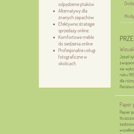
Doda
odpędzenie ptaków
Alternatywy dla
Mody
znanych zapachów
Efektywne strategie
sprzedaży online.
Komfortowe meble
PRZE
do siedzenia online
Wizual
Profesjonalne usługi
fotograficzne w
Jeżeli t
związane
okolicach.
się wyko
roku 199
dla różn
Państwo 
Paper 
Papier p
tłuszcz
zastosow
wszelkie