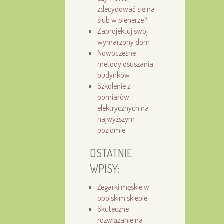
zdecydować się na
ślub w plenerze?
Zaprojektuj swój
wymarzony dom
Nowoczesne
metody osuszania
budynków
Szkolenie z
pomiarów
elektrycznych na
najwyższym
poziomie
OSTATNIE
WPISY:
Zegarki męskie w
opolskim sklepie
Skuteczne
rozwiązanie na