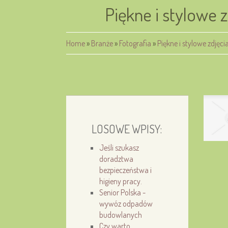
Piękne i stylowe 
Home
»
Branże
»
Fotografia
»
Piękne i stylowe zdję
LOSOWE WPISY:
Jeśli szukasz
doradztwa
bezpieczeństwa i
higieny pracy.
Senior Polska -
wywóz odpadów
budowlanych
Czy warto