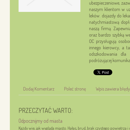
ubezpieczeniowe, zaz
naszym klientom w uzy
leków. dojazdy do lek
natychmiastową dopł
naszą firmą. Zapewni
oraz bardzo szybką w
OC przysługują osobo
innego kierowcy, a t
odszkodowania dla m
podróżującej komunika
Dodaj Komentarz
Poleć stronę
Wpis zawiera błędy
PRZECZYTAĆ WARTO:
Odpocznijmy od miasta
Każdy wie, jak wygląda miasto. Hałas, brud, brak czystego powietrza i 