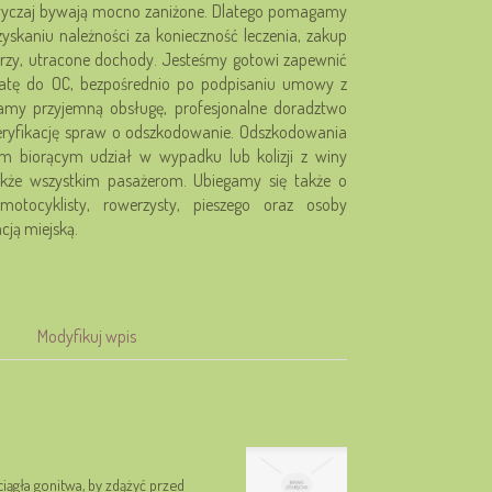
wyczaj bywają mocno zaniżone. Dlatego pomagamy
skaniu należności za konieczność leczenia, zakup
arzy, utracone dochody. Jesteśmy gotowi zapewnić
atę do OC, bezpośrednio po podpisaniu umowy z
amy przyjemną obsługę, profesjonalne doradztwo
eryfikację spraw o odszkodowanie. Odszkodowania
m biorącym udział w wypadku lub kolizji z winy
akże wszystkim pasażerom. Ubiegamy się także o
otocyklisty, rowerzysty, pieszego oraz osoby
cją miejską.
Modyfikuj wpis
ciągła gonitwa, by zdążyć przed