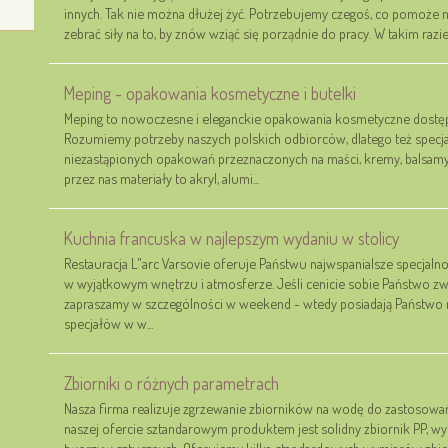
innych. Tak nie można dłużej żyć. Potrzebujemy czegoś, co pomoże n
zebrać siły na to, by znów wziąć się porządnie do pracy. W takim raz
Meping - opakowania kosmetyczne i butelki
Meping to nowoczesne i eleganckie opakowania kosmetyczne dostęp
Rozumiemy potrzeby naszych polskich odbiorców, dlatego też specja
niezastąpionych opakowań przeznaczonych na maści, kremy, balsam
przez nas materiały to akryl, alumi...
Kuchnia francuska w najlepszym wydaniu w stolicy
Restauracja L"arc Varsovie oferuje Państwu najwspanialsze specjaln
w wyjątkowym wnętrzu i atmosferze. Jeśli cenicie sobie Państwo 
zapraszamy w szczególności w weekend - wtedy posiadają Państwo
specjałów w w...
Zbiorniki o różnych parametrach
Nasza firma realizuje zgrzewanie zbiorników na wodę do zastosowa
naszej ofercie sztandarowym produktem jest solidny zbiornik PP, wy
tworzyw sztucznych. Oferujemy kilka standardowych wymiarów zbior