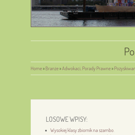
Po
Home
»
Branże
»
Adwokaci, Porady Prawne
»
Pozyskiwan
LOSOWE WPISY:
Wysokiej klasy zbiornik na szambo.